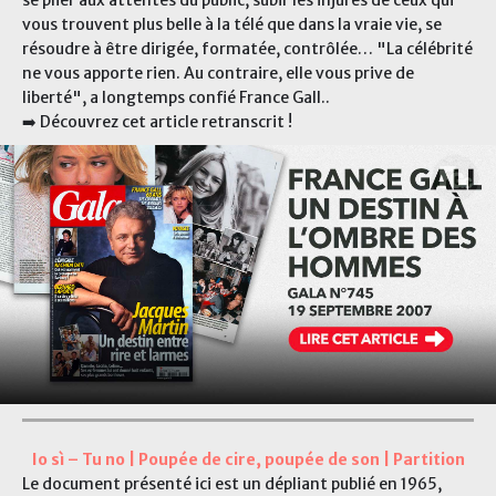
se plier aux attentes du public, subir les injures de ceux qui
vous trouvent plus belle à la télé que dans la vraie vie, se
résoudre à être dirigée, formatée, contrôlée… "La célébrité
ne vous apporte rien. Au contraire, elle vous prive de
liberté", a longtemps confié France Gall..
➡️ Découvrez cet article retranscrit !
Io sì – Tu no | Poupée de cire, poupée de son | Partition
Le document présenté ici est un dépliant publié en 1965,