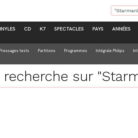
INYLES
CD
K7
SPECTACLES
PAYS
ANNÉES
Pressages tests
Partitions
Programmes
Intégrale Philips
In
e recherche sur
"Starm