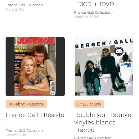
| 13CD + 1DVD
France Gall Collection
-
Mars 2002
France Gall Collection
-
Octobre 2004
Jukebox Magazine
LP (33 tours)
France Gall : Résiste
Double jeu | Double
!
vinyles blancs |
France
France Gall Collection
-
Janvier 2019
France Gall Collection
-