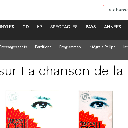
INYLES
CD
K7
SPECTACLES
PAYS
ANNÉES
Pressages tests
Partitions
Programmes
Intégrale Philips
In
 sur
La chanson de la