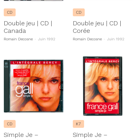
CD
CD
Double jeu | CD |
Double jeu | CD |
Canada
Corée
Romain Decosne
-
Juin 1992
Romain Decosne
-
Juin 1992
CD
K7
Simple Je –
Simple Je –