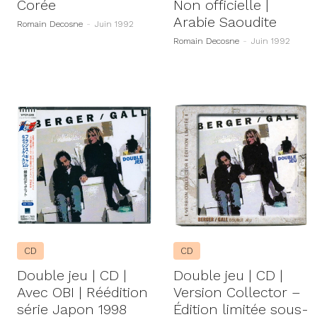
Corée
Non officielle |
Arabie Saoudite
Romain Decosne
-
Juin 1992
Romain Decosne
-
Juin 1992
CD
CD
Double jeu | CD |
Double jeu | CD |
Avec OBI | Réédition
Version Collector –
série Japon 1998
Édition limitée sous-