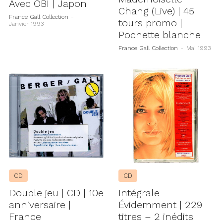
Avec OBI | Japon
Chang (Live) | 45
France Gall Collection
-
tours promo |
Janvier 1993
Pochette blanche
France Gall Collection
-
Mai 1993
CD
CD
Double jeu | CD | 10e
Intégrale
anniversaire |
Évidemment | 229
France
titres – 2 inédits