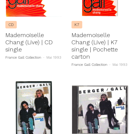
CD
K7
Mademoiselle
Mademoiselle
Chang (Live) | CD
Chang (Live) | K7
single
single | Pochette
carton
France Gall Collection
-
Mai 1993
France Gall Collection
-
Mai 1993