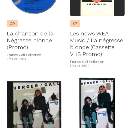
CD
K7
La chanson de la
Les news WEA
Négresse blonde
Music / La négresse
(Promo)
blonde (Cassette
VHS Promo)
France Gall Collection
-
Février 1994
France Gall Collection
-
Février 1994