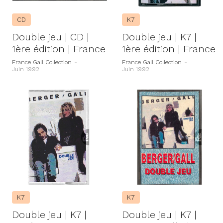
CD
K7
Double jeu | CD |
Double jeu | K7 |
1ère édition | France
1ère édition | France
France Gall Collection
-
France Gall Collection
-
Juin 1992
Juin 1992
K7
K7
Double jeu | K7 |
Double jeu | K7 |