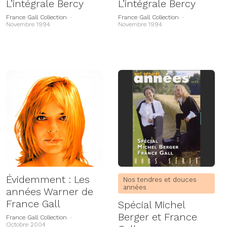
L’intégrale Bercy
L’intégrale Bercy
France Gall Collection
-
France Gall Collection
-
Novembre 1994
Novembre 1994
Évidemment : Les
Nos tendres et douces
années
années Warner de
France Gall
Spécial Michel
Berger et France
France Gall Collection
-
Octobre 2004