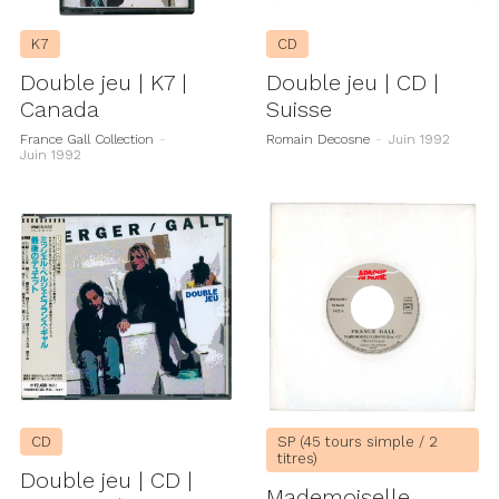
K7
CD
Double jeu | K7 |
Double jeu | CD |
Canada
Suisse
France Gall Collection
-
Romain Decosne
-
Juin 1992
Juin 1992
CD
SP (45 tours simple / 2
titres)
Double jeu | CD |
Mademoiselle