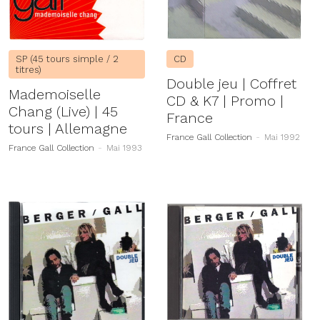
SP (45 tours simple / 2
CD
titres)
Double jeu | Coffret
Mademoiselle
CD & K7 | Promo |
Chang (Live) | 45
France
tours | Allemagne
France Gall Collection
-
Mai 1992
France Gall Collection
-
Mai 1993