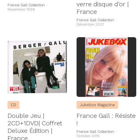
verre disque d’or |
France Gall Collection
-
Novembre 1998
France
France Gall Collection
-
Décembre 2001
CD
Jukebox Magazine
Double Jeu |
France Gall : Résiste
2CD+1DVD| Coffret
!
Deluxe Édition |
France Gall Collection
-
Octobre 2015
France