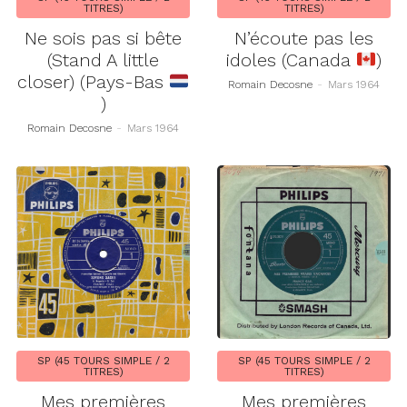
TITRES)
TITRES)
Ne sois pas si bête
N’écoute pas les
(Stand A little
idoles (Canada
)
closer) (Pays-Bas
Romain Decosne
-
Mars 1964
)
Romain Decosne
-
Mars 1964
SP (45 TOURS SIMPLE / 2
SP (45 TOURS SIMPLE / 2
TITRES)
TITRES)
Mes premières
Mes premières