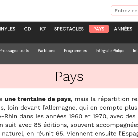
INYLES
CD
K7
SPECTACLES
PAYS
ANNÉES
Pressages tests
Partitions
Programmes
Intégrale Philips
In
Pays
ns
une trentaine de pays
, mais la répartition r
s, loin devant l’Allemagne, qui en compte plus
-Rhin dans les années 1960 et 1970, avec des
 suit avec 85 éditions, souvent accompagnées 
turel, en réunit 65. Viennent ensuite l’Espagne