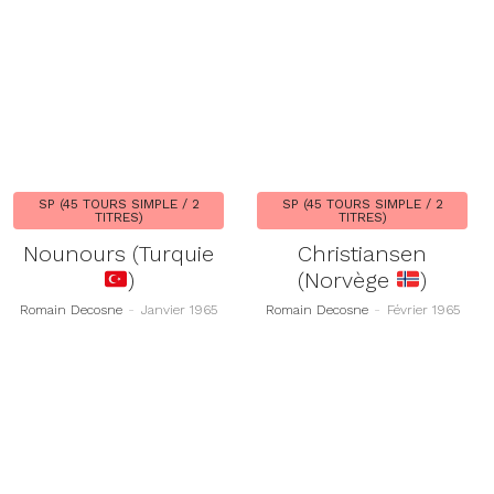
SP (45 TOURS SIMPLE / 2
SP (45 TOURS SIMPLE / 2
TITRES)
TITRES)
Nounours (Turquie
Christiansen
)
(Norvège
)
Romain Decosne
-
Janvier 1965
Romain Decosne
-
Février 1965