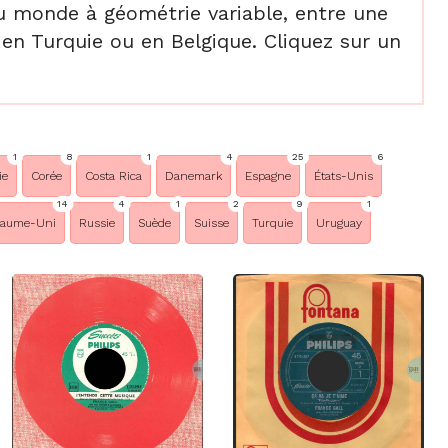
du monde à géométrie variable, entre une
en Turquie ou en Belgique. Cliquez sur un
1
8
1
4
25
6
ie
Corée
Costa Rica
Danemark
Espagne
États-Unis
14
4
1
2
9
1
yaume-Uni
Russie
Suède
Suisse
Turquie
Uruguay