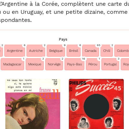
 l’Argentine à la Corée, complètent une carte 
 ou en Uruguay, et une petite dizaine, comme 
espondantes.
Pays
2
6
2
9
6
65
2
e
Argentine
Autriche
Belgique
Brésil
Canada
Chili
Colomb
1
3
2
16
1
3
Madagascar
Mexique
Norvège
Pays-Bas
Pérou
Portugal
Ro