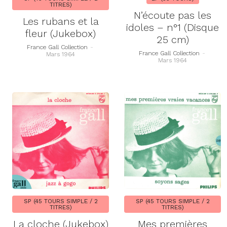
TITRES)
N’écoute pas les
Les rubans et la
idoles – n°1 (Disque
fleur (Jukebox)
25 cm)
France Gall Collection
-
France Gall Collection
-
Mars 1964
Mars 1964
SP (45 TOURS SIMPLE / 2
SP (45 TOURS SIMPLE / 2
TITRES)
TITRES)
La cloche (Jukebox)
Mes premières