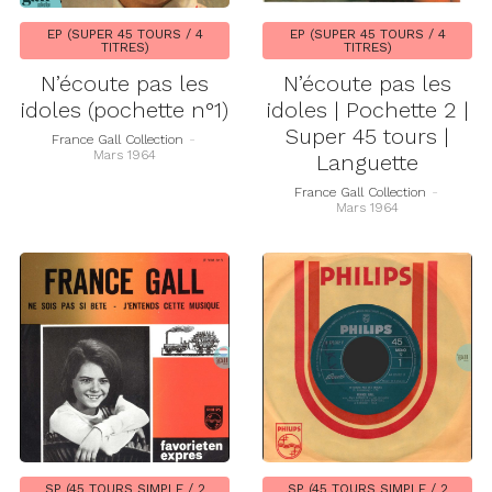
EP (SUPER 45 TOURS / 4
EP (SUPER 45 TOURS / 4
TITRES)
TITRES)
N’écoute pas les
N’écoute pas les
idoles (pochette n°1)
idoles | Pochette 2 |
Super 45 tours |
France Gall Collection
-
Mars 1964
Languette
France Gall Collection
-
Mars 1964
SP (45 TOURS SIMPLE / 2
SP (45 TOURS SIMPLE / 2