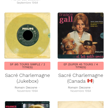
Septembre 1964
SP (45 TOURS SIMPLE / 2
EP (SUPER 45 TOURS / 4
TITRES)
TITRES)
Sacré Charlemagne
Sacré Charlemagne
(Jukebox)
(Canada
)
Romain Decosne
-
Romain Decosne
-
Novembre 1964
Novembre 1964