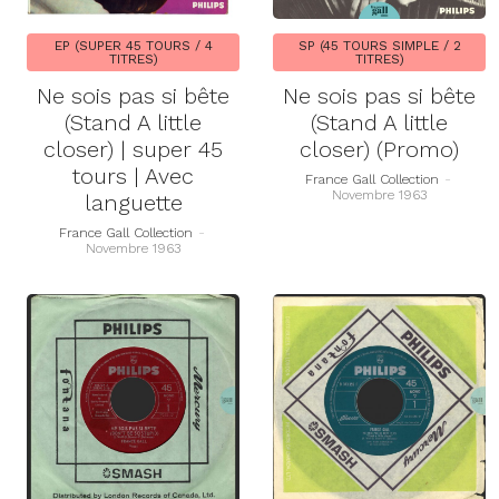
EP (SUPER 45 TOURS / 4
SP (45 TOURS SIMPLE / 2
TITRES)
TITRES)
Ne sois pas si bête
Ne sois pas si bête
(Stand A little
(Stand A little
closer) | super 45
closer) (Promo)
tours | Avec
France Gall Collection
-
Novembre 1963
languette
France Gall Collection
-
Novembre 1963