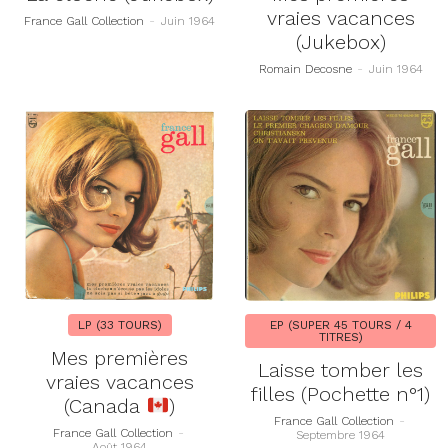
vraies vacances
France Gall Collection
-
Juin 1964
(Jukebox)
Romain Decosne
-
Juin 1964
LP (33 TOURS)
EP (SUPER 45 TOURS / 4
TITRES)
Mes premières
Laisse tomber les
vraies vacances
filles (Pochette n°1)
(Canada
)
France Gall Collection
-
France Gall Collection
-
Septembre 1964
Août 1964