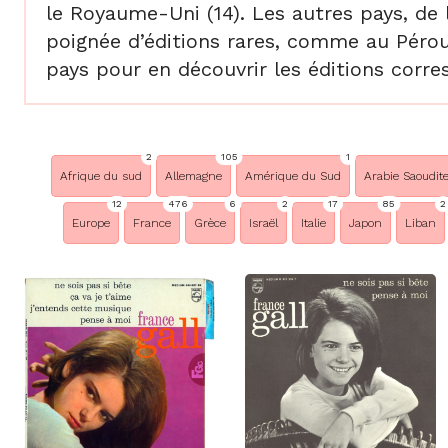
le Royaume-Uni (14). Les autres pays, de
poignée d’éditions rares, comme au Pérou
pays pour en découvrir les éditions corr
2
105
1
Afrique du sud
Allemagne
Amérique du Sud
Arabie Saoudit
12
476
6
2
17
85
2
Europe
France
Grèce
Israël
Italie
Japon
Liban