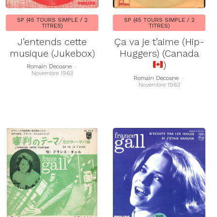
SP (45 TOURS SIMPLE / 2
SP (45 TOURS SIMPLE / 2
TITRES)
TITRES)
J’entends cette
Ça va je t’aime (Hip-
musique (Jukebox)
Huggers) (Canada
)
Romain Decosne
-
Novembre 1963
Romain Decosne
-
Novembre 1963