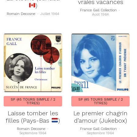
vraies vacances
)
France Gall Collection
-
Romain Decosne
-
Juillet 1964
Août 1964
SP (45 TOURS SIMPLE / 2
SP (45 TOURS SIMPLE / 2
TITRES)
TITRES)
Laisse tomber les
Le premier chagrin
filles (Pays-Bas
)
d’amour (Jukebox)
Romain Decosne
-
France Gall Collection
-
Septembre 1964
Septembre 1964