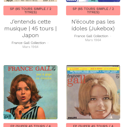
SP (45 TOURS SIMPLE / 2
SP (45 TOURS SIMPLE / 2
TITRES)
TITRES)
J’entends cette
N’écoute pas les
musique | 45 tours |
idoles (Jukebox)
Japon
France Gall Collection
-
Mars 1964
France Gall Collection
-
Mars 1964
EP (SUPER 45 TOURS / 4
EP (SUPER 45 TOURS / 4