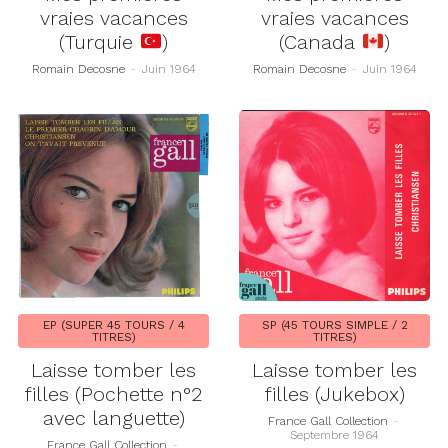
vraies vacances
vraies vacances
(Turquie
)
(Canada
)
Romain Decosne
-
Juin 1964
Romain Decosne
-
Juin 1964
EP (SUPER 45 TOURS / 4
SP (45 TOURS SIMPLE / 2
TITRES)
TITRES)
Laisse tomber les
Laisse tomber les
filles (Pochette n°2
filles (Jukebox)
avec languette)
France Gall Collection
-
Septembre 1964
France Gall Collection
-