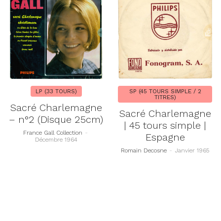
LP (33 TOURS)
SP (45 TOURS SIMPLE / 2
TITRES)
Sacré Charlemagne
Sacré Charlemagne
– n°2 (Disque 25cm)
| 45 tours simple |
France Gall Collection
-
Espagne
Décembre 1964
Romain Decosne
-
Janvier 1965