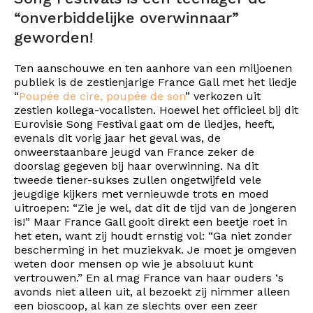
“onverbiddelijke overwinnaar”
geworden!
Ten aanschouwe en ten aanhore van een miljoenen
publiek is de zestienjarige France Gall met het liedje
“
Poupée de cire, poupée de son
” verkozen uit
zestien kollega-vocalisten. Hoewel het officieel bij dit
Eurovisie Song Festival gaat om de liedjes, heeft,
evenals dit vorig jaar het geval was, de
onweerstaanbare jeugd van France zeker de
doorslag gegeven bij haar overwinning. Na dit
tweede tiener-sukses zullen ongetwijfeld vele
jeugdige kijkers met vernieuwde trots en moed
uitroepen: “Zie je wel, dat dit de tijd van de jongeren
is!” Maar France Gall gooit direkt een beetje roet in
het eten, want zij houdt ernstig vol: “Ga niet zonder
bescherming in het muziekvak. Je moet je omgeven
weten door mensen op wie je absoluut kunt
vertrouwen.” En al mag France van haar ouders ‘s
avonds niet alleen uit, al bezoekt zij nimmer alleen
een bioscoop, al kan ze slechts over een zeer