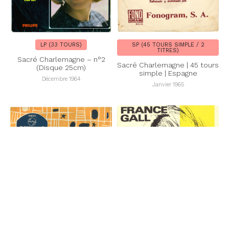
LP (33 TOURS)
SP (45 TOURS SIMPLE / 2
TITRES)
Sacré Charlemagne – n°2
Sacré Charlemagne | 45 tours
(Disque 25cm)
simple | Espagne
Décembre 1964
Janvier 1965
SP (45 TOURS SIMPLE / 2
SP (45 TOURS SIMPLE / 2
TITRES)
TITRES)