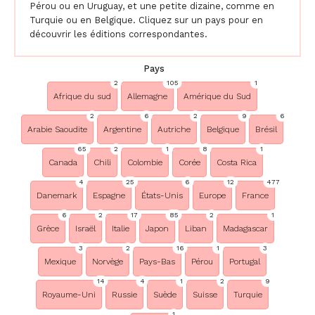
Pérou ou en Uruguay, et une petite dizaine, comme en
Turquie ou en Belgique. Cliquez sur un pays pour en
découvrir les éditions correspondantes.
Pays
2
105
1
Afrique du sud
Allemagne
Amérique du Sud
2
6
2
9
6
Arabie Saoudite
Argentine
Autriche
Belgique
Brésil
65
2
1
8
1
Canada
Chili
Colombie
Corée
Costa Rica
4
25
6
12
477
Danemark
Espagne
États-Unis
Europe
France
6
2
17
85
2
1
Grèce
Israël
Italie
Japon
Liban
Madagascar
3
2
16
1
3
Mexique
Norvège
Pays-Bas
Pérou
Portugal
14
4
1
2
9
Royaume-Uni
Russie
Suède
Suisse
Turquie
1