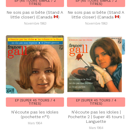
SP (45 TOURS SIMPLE / 2
SP (45 TOURS SIMPLE / 2
TITRES)
TITRES)
Ne sois pas si bête (Stand A
Ne sois pas si bête (Stand A
little closer) (Canada
)
little closer) (Canada
)
Novembre 1963
Novembre 1963
EP (SUPER 45 TOURS / 4
EP (SUPER 45 TOURS / 4
TITRES)
TITRES)
N’écoute pas les idoles
N’écoute pas les idoles |
(pochette n°1)
Pochette 2 | Super 45 tours |
Languette
Mars 1964
Mars 1964