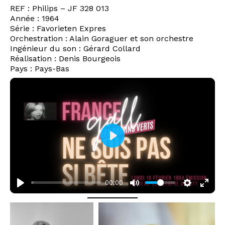
REF : Philips – JF 328 013
Année : 1964
Série : Favorieten Expres
Orchestration : Alain Goraguer et son orchestre
Ingénieur du son : Gérard Collard
Réalisation : Denis Bourgeois
Pays : Pays-Bas
P
l
a
00:00
y