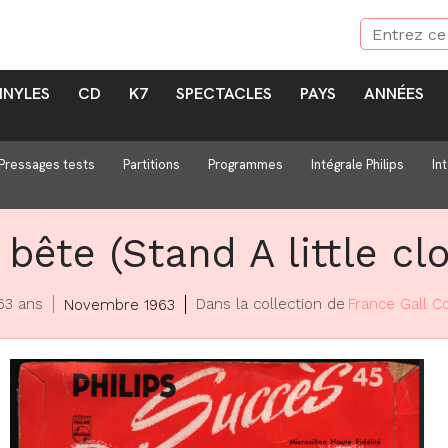
INYLES
CD
K7
SPECTACLES
PAYS
ANNÉES
Pressages tests
Partitions
Programmes
Intégrale Philips
In
 bête (Stand A little cl
 63 ans
Dans la collection de
France Gall Co
Novembre 1963