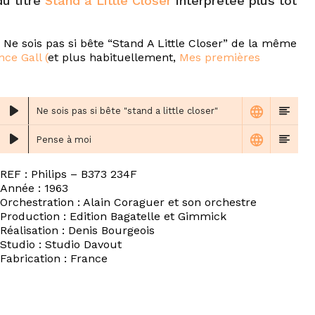
u titre
Stand a Little Closer
interprétée plus tôt
 Ne sois pas si bête “Stand A Little Closer” de la même
nce Gall (
et plus habituellement,
Mes premières
Ne sois pas si bête "stand a little closer"
Pense à moi
REF : Philips ‎– B373 234F
Année : 1963
Orchestration : Alain Coraguer et son orchestre
Production : Edition Bagatelle et Gimmick
Réalisation : Denis Bourgeois
Studio : Studio Davout
Fabrication : France