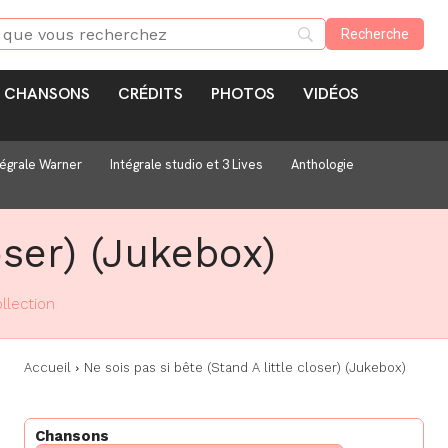
CHANSONS
CRÉDITS
PHOTOS
VIDÉOS
tégrale Warner
Intégrale studio et 3 Lives
Anthologie
oser) (Jukebox)
llection
Accueil
Ne sois pas si bête (Stand A little closer) (Jukebox)
Chansons