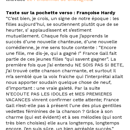
Texte sur la pochette verso : Françoise Hardy
“C’est bien, je crois, un signe de notre époque : les
filles aujourd’hui, se soutiennent plutôt que de se
heurter, s’ applaudissent et s’estiment
mutuellement. Chaque fois que j’apprends le
succès d’une nouvelle chanteuse, d’une nouvelle
comédienne, je me sens toute contente : “Encore
une fille, me dis-je, qui a gagné !” France Gall fait
partie de ces jeunes filles “qui savent gagner”. La
première fois que j’ai entendu NE SOIS PAS SI BETE,
j’ai trouvé cette chanson charmante, et surtout il
m’a semblé que la voix fraiche qui l’interprétai allait
nous apporter soudain quelque chose de neuf,
d’important : une vraie gaieté. Par la suite
N’ECOUTE PAS LES IDOLES et MES PREMlERES
VACANCES vinrent confirmer cette attente; France
Gall n’est-elle pas à présent l’une des plus gentilles
vedettes féminines de la chanson ? Grâce à son
charme (qui est évident) et à ses mélodies (qui sont
très bien choisies) elle aura longtemps, longtemps
encore, j’en suis sûre, un bien agréable succès.”