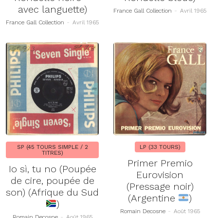
avec languette)
France Gall Collection
-
Avril 1965
France Gall Collection
-
Avril 1965
SP (45 TOURS SIMPLE / 2
LP (33 TOURS)
TITRES)
Primer Premio
Io sì, tu no (Poupée
Eurovision
de cire, poupée de
(Pressage noir)
son) (Afrique du Sud
(Argentine
)
)
Romain Decosne
-
Août 1965
Romain Decosne
-
Août 1965