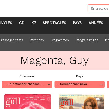
INYLES
CD
K7
SPECTACLES
PAYS
ANNÉES
Pressages tests
Partitions
Programmes
Intégrale Philips
In
Magenta, Guy
Chansons
Pays