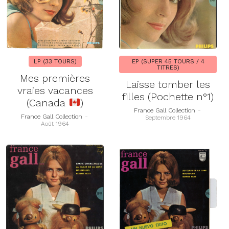
LP (33 TOURS)
EP (SUPER 45 TOURS / 4
TITRES)
Mes premières
Laisse tomber les
vraies vacances
filles (Pochette n°1)
(Canada
)
France Gall Collection
-
France Gall Collection
-
Septembre 1964
Août 1964