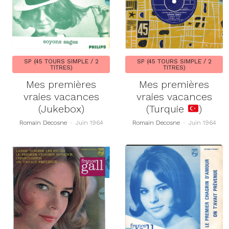
SP (45 TOURS SIMPLE / 2
SP (45 TOURS SIMPLE / 2
TITRES)
TITRES)
Mes premières
Mes premières
vraies vacances
vraies vacances
(Jukebox)
(Turquie
)
Romain Decosne
-
Juin 1964
Romain Decosne
-
Juin 1964