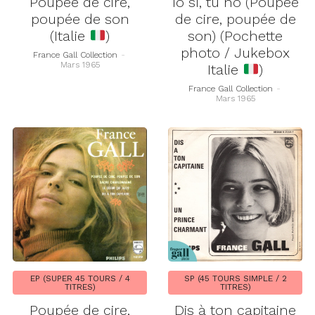
Poupée de cire,
Io sì, tu no (Poupée
poupée de son
de cire, poupée de
(Italie
)
son) (Pochette
photo / Jukebox
France Gall Collection
-
Mars 1965
Italie
)
France Gall Collection
-
Mars 1965
EP (SUPER 45 TOURS / 4
SP (45 TOURS SIMPLE / 2
TITRES)
TITRES)
Poupée de cire,
Dis à ton capitaine