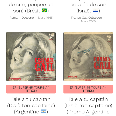
de cire, poupée de
poupée de son
son) (Brésil
)
(Israël
)
Romain Decosne
-
Mars 1965
France Gall Collection
-
Mars 1965
EP (SUPER 45 TOURS / 4
EP (SUPER 45 TOURS / 4
TITRES)
TITRES)
Dile a tu capitán
Dile a tu capitán
(Dis à ton capitaine)
(Dis à ton capitaine)
(Argentine
)
(Promo Argentine