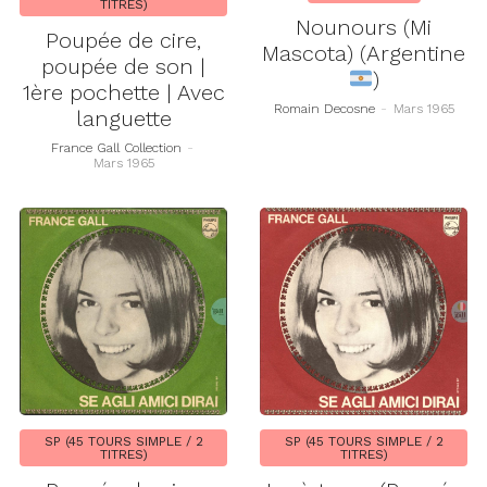
TITRES)
Nounours (Mi
Poupée de cire,
Mascota) (Argentine
poupée de son |
)
1ère pochette | Avec
Romain Decosne
-
Mars 1965
languette
France Gall Collection
-
Mars 1965
SP (45 TOURS SIMPLE / 2
SP (45 TOURS SIMPLE / 2
TITRES)
TITRES)