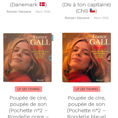
(Danemark
)
(Dis à ton capitaine)
(Chili
)
Romain Decosne
-
Mars 1965
Romain Decosne
-
Mars 1965
LP (33 TOURS)
LP (33 TOURS)
Poupée de cire,
Poupée de cire,
poupée de son
poupée de son
(Pochette n°2 –
(Pochette n°2 –
Rondelle noire –
Rondelle bleue)