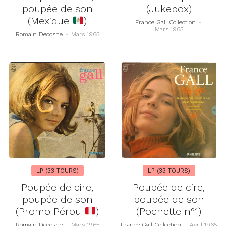
poupée de son
(Jukebox)
(Mexique
)
France Gall Collection
-
Mars 1965
Romain Decosne
-
Mars 1965
LP (33 TOURS)
LP (33 TOURS)
Poupée de cire,
Poupée de cire,
poupée de son
poupée de son
(Promo Pérou
)
(Pochette n°1)
Romain Decosne
-
Mars 1965
France Gall Collection
-
Avril 1965