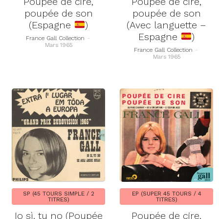
Poupée de cire,
Poupée de cire,
poupée de son
poupée de son
(Espagne
)
(Avec languette –
Espagne
)
France Gall Collection
-
Mars 1965
France Gall Collection
-
Mars 1965
SP (45 TOURS SIMPLE / 2
EP (SUPER 45 TOURS / 4
TITRES)
TITRES)
Io sì, tu no (Poupée
Poupée de cire,