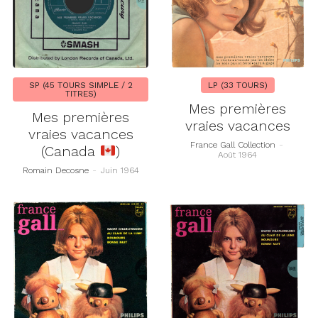
SP (45 TOURS SIMPLE / 2
LP (33 TOURS)
TITRES)
Mes premières
Mes premières
vraies vacances
vraies vacances
France Gall Collection
-
(Canada
)
Août 1964
Romain Decosne
-
Juin 1964