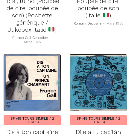
Io sì, tu no (Poupée
Poupée de cire,
de cire, poupée de
poupée de son
son) (Pochette
(Italie
)
générique /
Romain Decosne
-
Mars 1965
Jukebox Italie
)
France Gall Collection
-
Mars 1965
SP (45 TOURS SIMPLE / 2
SP (45 TOURS SIMPLE / 2
TITRES)
TITRES)
Dis à ton capitaine
Dile a tu capitán