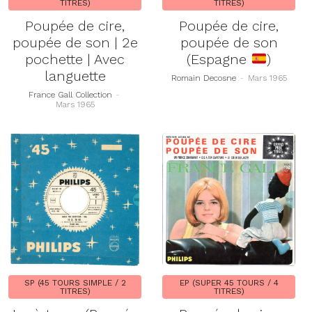
TITRES)
TITRES)
Poupée de cire,
Poupée de cire,
poupée de son | 2e
poupée de son
pochette | Avec
(Espagne
)
languette
Romain Decosne
-
Mars 1965
France Gall Collection
-
Mars 1965
SP (45 TOURS SIMPLE / 2
EP (SUPER 45 TOURS / 4
TITRES)
TITRES)