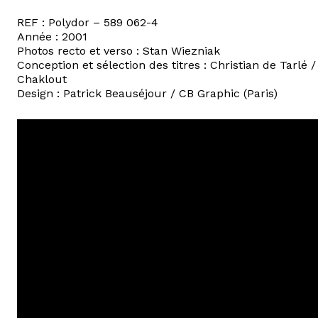
REF : Polydor – 589 062-4
Année : 2001
Photos recto et verso : Stan Wiezniak
Conception et sélection des titres : Christian de Tarlé
Chaklout
Design : Patrick Beauséjour / CB Graphic (Paris)