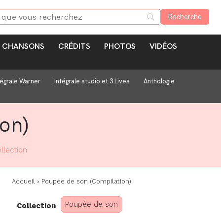
CHANSONS
CRÉDITS
PHOTOS
VIDÉOS
tégrale Warner
Intégrale studio et 3 Lives
Anthologie
on)
llection
Accueil
Poupée de son (Compilation)
Poupée de son
Collection