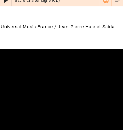
Sacré Charlemagne (CD)
 / Universal Music France / Jean-Pierre Haie et Saida