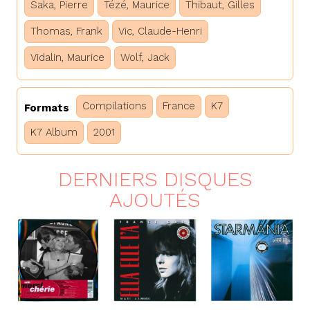
Saka, Pierre
Tézé, Maurice
Thibaut, Gilles
Thomas, Frank
Vic, Claude-Henri
Vidalin, Maurice
Wolf, Jack
Compilations
France
K7
Formats
K7 Album
2001
DERNIERS DISQUES
AJOUTÉS