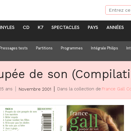
INYLES
CD
K7
SPECTACLES
PAYS
ANNÉES
Pressages tests
Partitions
Programmes
Intégrale Philips
In
upée de son (Compilati
 25 ans
Dans la collection de
France Gall Co
Novembre 2001