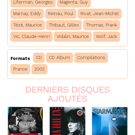
Liferman, Georges
Magenta, Guy
Marnay, Eddy
Reinau, Poul
Rivat, Jean-Michel
Tézé, Maurice
Thibaut, Gilles
Thomas, Frank
Vic, Claude-Henri
Vidalin, Maurice
Wolf, Jack
CD
CD Album
Compilations
Formats
France
2002
DERNIERS DISQUES
AJOUTÉS