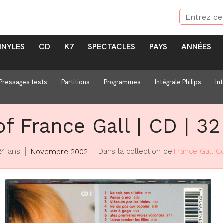
INYLES
CD
K7
SPECTACLES
PAYS
ANNÉES
Pressages tests
Partitions
Programmes
Intégrale Philips
In
f France Gall | CD | 32 
 24 ans
Dans la collection de
France Gall Co
Novembre 2002