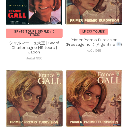
SP (45 TOURS SIMPLE / 2
LP (33 TOURS)
TITRES)
Primer Premio Eurovision
シャルマーニュ大王 | Sacré
(Pressage noir) (Argentine
)
Charlemagne |45 tours |
Août 1965
Japon
Juillet 1965