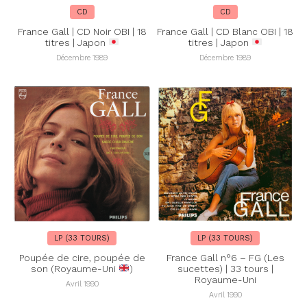
CD
CD
France Gall | CD Noir OBI | 18
France Gall | CD Blanc OBI | 18
titres | Japon
titres | Japon
Décembre 1989
Décembre 1989
LP (33 TOURS)
LP (33 TOURS)
Poupée de cire, poupée de
France Gall n°6 – FG (Les
son (Royaume-Uni
)
sucettes) | 33 tours |
Royaume-Uni
Avril 1990
Avril 1990