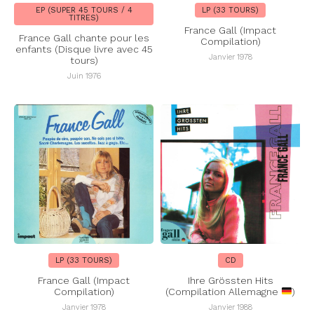
EP (SUPER 45 TOURS / 4
LP (33 TOURS)
TITRES)
France Gall (Impact
France Gall chante pour les
Compilation)
enfants (Disque livre avec 45
Janvier 1978
tours)
Juin 1976
LP (33 TOURS)
CD
France Gall (Impact
Ihre Grössten Hits
Compilation)
(Compilation Allemagne
)
Janvier 1978
Janvier 1988