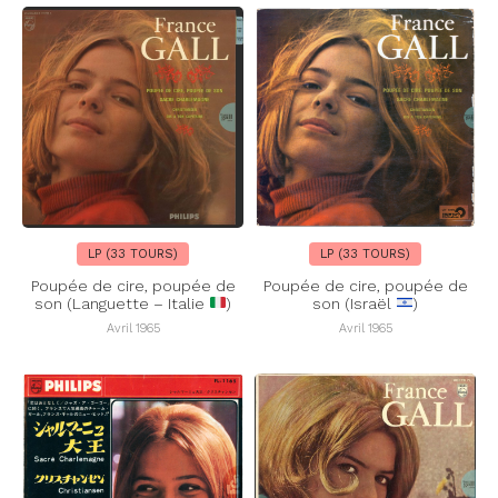
LP (33 TOURS)
LP (33 TOURS)
Poupée de cire, poupée de
Poupée de cire, poupée de
son (Languette – Italie
)
son (Israël
)
Avril 1965
Avril 1965