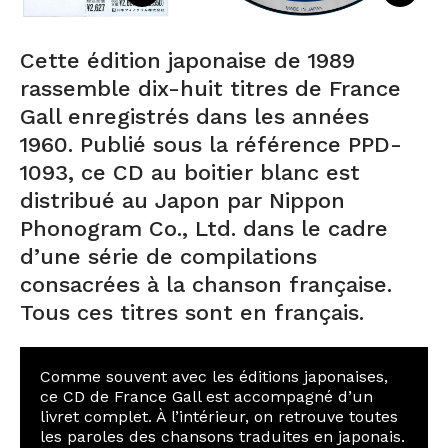
Cette édition japonaise de 1989
rassemble dix-huit titres de France
Gall enregistrés dans les années
1960. Publié sous la référence PPD-
1093, ce CD au boitier blanc est
distribué au Japon par Nippon
Phonogram Co., Ltd. dans le cadre
d’une série de compilations
consacrées à la chanson française.
Tous ces titres sont en français.
Comme souvent avec les éditions japonaises,
ce CD de France Gall est accompagné d’un
livret complet. À l’intérieur, on retrouve toutes
les paroles des chansons traduites en japonais.