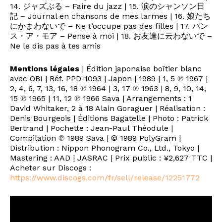
14. ジャズぶる – Faire du jazz | 15. 涙のシャンソン日
記 – Journal en chansons de mes larmes | 16. 娘たち
にかまわないで – Ne t’occupe pas des filles | 17. パン
ス・ア・モア – Pense à moi | 18. お友達に云わないで –
Ne le dis pas à tes amis
Mentions légales
| Édition japonaise boîtier blanc
avec OBI | Réf. PPD-1093 | Japon | 1989 | 1, 5 ℗ 1967 |
2, 4, 6, 7, 13, 16, 18 ℗ 1964 | 3, 17 ℗ 1963 | 8, 9, 10, 14,
15 ℗ 1965 | 11, 12 ℗ 1966 Sava | Arrangements : 1
David Whitaker, 2 à 18 Alain Goraguer | Réalisation :
Denis Bourgeois | Éditions Bagatelle | Photo : Patrick
Bertrand | Pochette : Jean-Paul Théodule |
Compilation ℗ 1989 Sava | © 1989 PolyGram |
Distribution : Nippon Phonogram Co., Ltd., Tokyo |
Mastering : AAD | JASRAC | Prix public : ¥2,627 TTC |
Acheter sur Discogs :
https://www.discogs.com/fr/sell/release/12251772