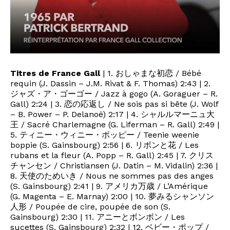
Titres de France Gall
| 1. おしゃまな初恋 / Bébé
requin (J. Dassin – J.M. Rivat & F. Thomas) 2:43 | 2.
ジャズ・ア・ゴーゴー / Jazz à gogo (A. Goraguer – R.
Gall) 2:24 | 3. 恋の応返し / Ne sois pas si bête (J. Wolf
– B. Power – P. Delanoë) 2:17 | 4. シャルルマーニュ大
王 / Sacré Charlemagne (G. Liferman – R. Gall) 2:49 |
5. ティニー・ウィニー・ボッピー / Teenie weenie
boppie (S. Gainsbourg) 2:56 | 6. リボンと花 / Les
rubans et la fleur (A. Popp – R. Gall) 2:45 | 7. クリス
チャンセン / Christiansen (J. Datin – M. Vidalin) 2:36 |
8. 天使のためいき / Nous ne sommes pas des anges
(S. Gainsbourg) 2:41 | 9. アメリカ万歳 / L’Amérique
(G. Magenta – E. Marnay) 2:00 | 10. 夢みるシャンソン
人形 / Poupée de cire, poupée de son (S.
Gainsbourg) 2:30 | 11. アニーとボンボン / Les
sucettes (S. Gainsbourg) 2:32 | 12. ベビー・ポップ /