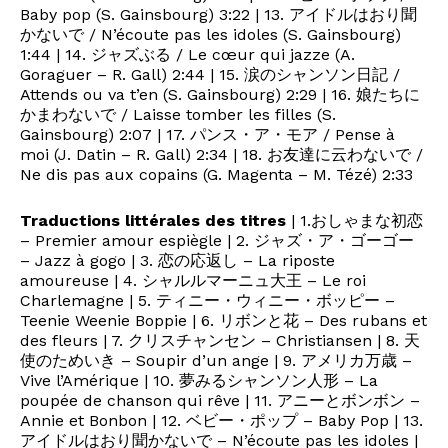
Baby pop (S. Gainsbourg) 3:22 | 13. アイドルはおり聞
かないで / N’écoute pas les idoles (S. Gainsbourg)
1:44 | 14. ジャズぶる / Le cœur qui jazze (A.
Goraguer – R. Gall) 2:44 | 15. 涙のシャンソン日記 /
Attends ou va t’en (S. Gainsbourg) 2:29 | 16. 娘たちに
かまわないで / Laisse tomber les filles (S.
Gainsbourg) 2:07 | 17. パンス・ア・モア / Pense à
moi (J. Datin – R. Gall) 2:34 | 18. お友達に云わないで /
Ne dis pas aux copains (G. Magenta – M. Tézé) 2:33
Traductions littérales des titres
| 1.おしゃまな初恋
– Premier amour espiègle | 2. ジャズ・ア・ゴーゴー
– Jazz à gogo | 3. 恋の応返し – La riposte
amoureuse | 4. シャルルマーニュ大王 – Le roi
Charlemagne | 5. ティニー・ウィニー・ボッピー –
Teenie Weenie Boppie | 6. リボンと花 – Des rubans et
des fleurs | 7. クリスチャンセン – Christiansen | 8. 天
使のためいき – Soupir d’un ange | 9. アメリカ万歳 –
Vive l’Amérique | 10. 夢みるシャンソン人形 – La
poupée de chanson qui rêve | 11. アニーとボンボン –
Annie et Bonbon | 12. ベビー・ポップ – Baby Pop | 13.
アイドルはおり聞かないで – N’écoute pas les idoles |