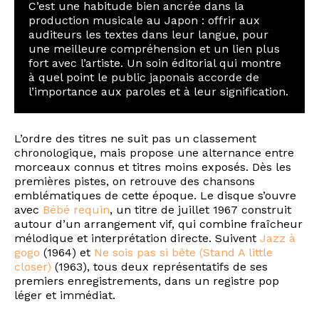
C’est une habitude bien ancrée dans la
production musicale au Japon : offrir aux
auditeurs les textes dans leur langue, pour
une meilleure compréhension et un lien plus
fort avec l’artiste. Un soin éditorial qui montre
à quel point le public japonais accorde de
l’importance aux paroles et à leur signification.
L’ordre des titres ne suit pas un classement
chronologique, mais propose une alternance entre
morceaux connus et titres moins exposés. Dès les
premières pistes, on retrouve des chansons
emblématiques de cette époque. Le disque s’ouvre
avec
Bébé requin
, un titre de juillet 1967 construit
autour d’un arrangement vif, qui combine fraîcheur
mélodique et interprétation directe. Suivent
Jazz à
gogo
(1964) et
Ne sois pas si bête (Stand A little
closer)
(1963), tous deux représentatifs de ses
premiers enregistrements, dans un registre pop
léger et immédiat.