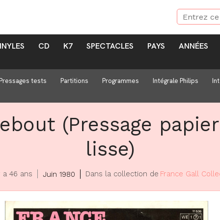
INYLES
CD
K7
SPECTACLES
PAYS
ANNÉES
Pressages tests
Partitions
Programmes
Intégrale Philips
In
debout (Pressage papie
lisse)
y a 46 ans
Dans la collection de
France Gall Colle
Juin 1980