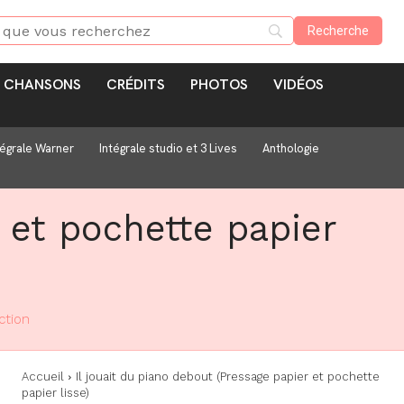
CHANSONS
CRÉDITS
PHOTOS
VIDÉOS
tégrale Warner
Intégrale studio et 3 Lives
Anthologie
r et pochette papier
ction
Accueil
Il jouait du piano debout (Pressage papier et pochette
papier lisse)