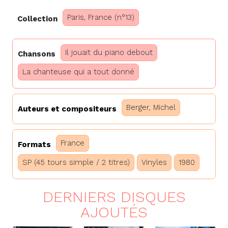
Paris, France (n°13)
Collection
Il jouait du piano debout
Chansons
La chanteuse qui a tout donné
Berger, Michel
Auteurs et compositeurs
France
Formats
SP (45 tours simple / 2 titres)
Vinyles
1980
DERNIERS DISQUES
AJOUTÉS