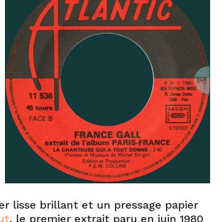
 lisse brillant et un pressage papier
ut
, le premier extrait paru en juin 1980