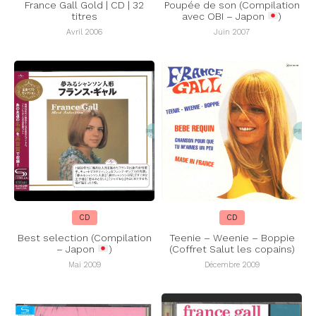
France Gall Gold | CD | 32
Poupée de son (Compilation
titres
avec OBI – Japon
)
Avril 2006
Juin 2007
CD
CD
Best selection (Compilation
Teenie – Weenie – Boppie
– Japon
)
(Coffret Salut les copains)
Mai 2009
Décembre 2009