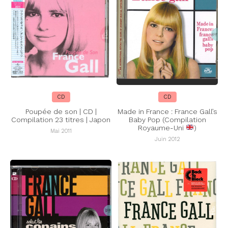
CD
CD
Poupée de son | CD |
Made in France : France Gall’s
Compilation 23 titres | Japon
Baby Pop (Compilation
Royaume-Uni
)
Mai 2011
Juin 2012