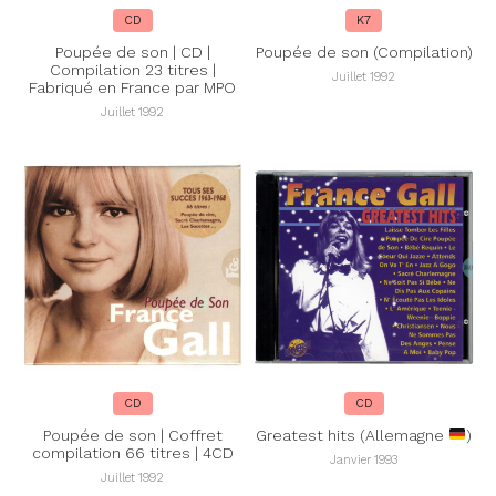
CD
K7
Poupée de son | CD |
Poupée de son (Compilation)
Compilation 23 titres |
Juillet 1992
Fabriqué en France par MPO
Juillet 1992
CD
CD
Poupée de son | Coffret
Greatest hits (Allemagne
)
compilation 66 titres | 4CD
Janvier 1993
Juillet 1992