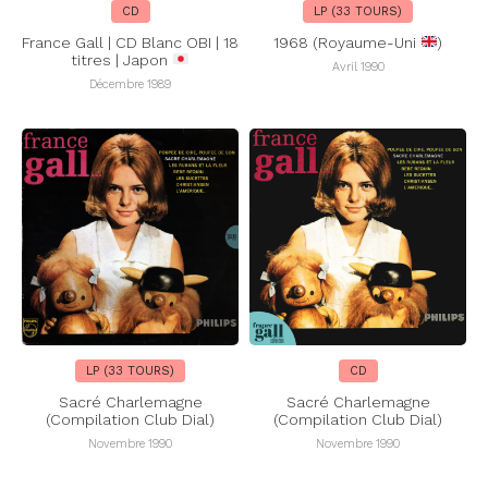
CD
LP (33 TOURS)
France Gall | CD Blanc OBI | 18
1968 (Royaume-Uni
)
titres | Japon
Avril 1990
Décembre 1989
LP (33 TOURS)
CD
Sacré Charlemagne
Sacré Charlemagne
(Compilation Club Dial)
(Compilation Club Dial)
Novembre 1990
Novembre 1990