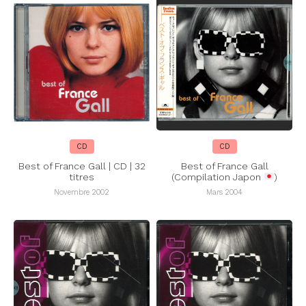
CD
CD
Best of France Gall | CD | 32
Best of France Gall
titres
(Compilation Japon
)
Novembre 2002
Mars 2004