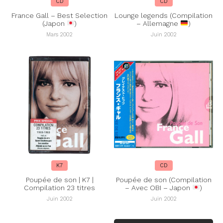
CD
CD
France Gall – Best Selection
Lounge legends (Compilation
(Japon
)
– Allemagne
)
Mars 2002
Juin 2002
K7
CD
Poupée de son | K7 |
Poupée de son (Compilation
Compilation 23 titres
– Avec OBI – Japon
)
Juin 2002
Juin 2002