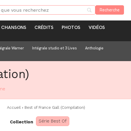
CHANSONS
CRÉDITS
PHOTOS
VIDÉOS
tégrale Warner
Intégrale studio et 3 Lives
Anthologie
ation)
sne
Accueil
Best of France Gall (Compilation)
Série Best Of
Collection