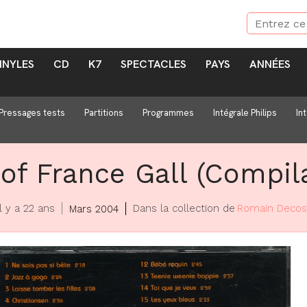
INYLES
CD
K7
SPECTACLES
PAYS
ANNÉES
Pressages tests
Partitions
Programmes
Intégrale Philips
In
of France Gall (Compil
l y a 22 ans
Dans la collection de
Romain Deco
Mars 2004