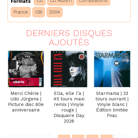
CD
CD Album
Compilations
Formats
France
OBI
2004
DERNIERS DISQUES
AJOUTÉS
Merci Chérie |
Ella, elle l’a |
Starmania | 33
Udo Jürgens |
45 tours maxi
tours ouvrant |
Picture disc 60e
remix | Vinyle
Vinyle blanc |
anniversaire
rouge |
Édition limitée
Disquaire Day
Fnac
2026