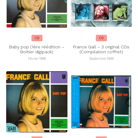
CD
CD
Baby pop (1ère réédition –
France Gall – 3 original CDs
Boitier digipack)
(Compilation coffret)
Février 1998
Septembre 1999