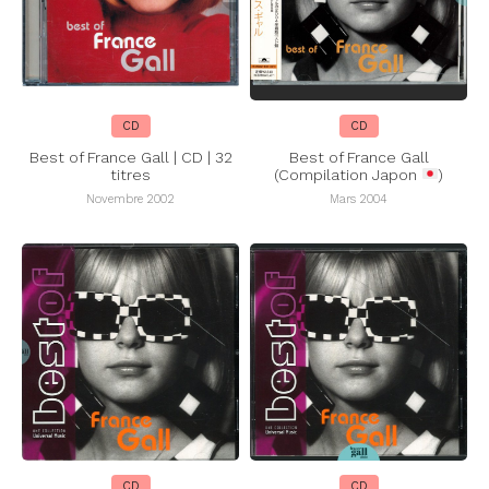
CD
CD
Best of France Gall | CD | 32
Best of France Gall
titres
(Compilation Japon
)
Novembre 2002
Mars 2004
CD
CD