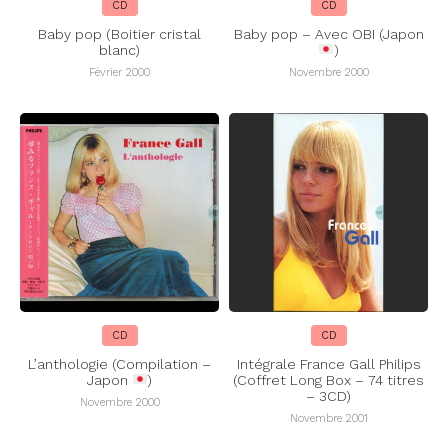
CD
CD
Baby pop (Boitier cristal
Baby pop – Avec OBI (Japon
blanc)
)
Février 2000
Novembre 2000
CD
CD
L’anthologie (Compilation –
Intégrale France Gall Philips
Japon
)
(Coffret Long Box – 74 titres
– 3CD)
Novembre 2000
Novembre 2001