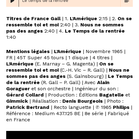
Le temps de la rentrée
Titres de France Gall
| 1.
L’Amérique
2:15 | 2.
On se
ressemble toi et moi
2:40 | 3.
Nous ne sommes
pas des anges
2:40 | 4.
Le Temps de la rentrée
1:40
Mentions légales
|
L’Amérique
| Novembre 1965 |
FR | 45T Super 45 tours | 1 disque | 4 titres |
L’Amérique
(E. Marnay – G. Magenta) |
On se
ressemble toi et moi
(C.-H. Vic – R. Gall) |
Nous ne
sommes pas des anges
(S. Gainsbourg) |
Le Temps
de la rentrée
(R. Gall – P. Gall) | Avec
Alain
Goraguer
et son orchestre | Ingénieur du son :
Gérard Collard
| Production : Éditions
Bagatelle
et
Gimmick
| Réalisation :
Denis Bourgeois
| Photo :
Patrick Bertrand
| Recto languette | ℗ 1965
Philips
|
Référence : Medium 437.125 BE | 8e série | Fabriqué
en France