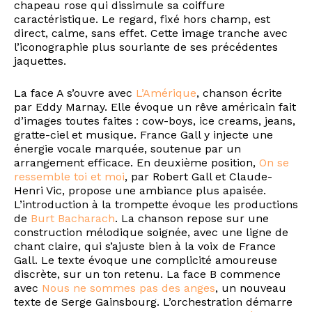
chapeau rose qui dissimule sa coiffure
caractéristique. Le regard, fixé hors champ, est
direct, calme, sans effet. Cette image tranche avec
l’iconographie plus souriante de ses précédentes
jaquettes.
La face A s’ouvre avec
L’Amérique
, chanson écrite
par Eddy Marnay. Elle évoque un rêve américain fait
d’images toutes faites : cow-boys, ice creams, jeans,
gratte-ciel et musique. France Gall y injecte une
énergie vocale marquée, soutenue par un
arrangement efficace. En deuxième position,
On se
ressemble toi et moi
, par Robert Gall et Claude-
Henri Vic, propose une ambiance plus apaisée.
L’introduction à la trompette évoque les productions
de
Burt Bacharach
. La chanson repose sur une
construction mélodique soignée, avec une ligne de
chant claire, qui s’ajuste bien à la voix de France
Gall. Le texte évoque une complicité amoureuse
discrète, sur un ton retenu. La face B commence
avec
Nous ne sommes pas des anges
, un nouveau
texte de Serge Gainsbourg. L’orchestration démarre