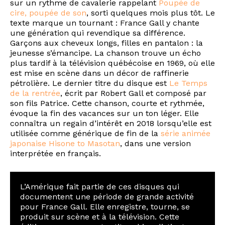
sur un rythme de cavalerie rappelant
Poupée de
cire, poupée de son
, sorti quelques mois plus tôt. Le
texte marque un tournant : France Gall y chante
une génération qui revendique sa différence.
Garçons aux cheveux longs, filles en pantalon : la
jeunesse s’émancipe. La chanson trouve un écho
plus tardif à la télévision québécoise en 1969, où elle
est mise en scène dans un décor de raffinerie
pétrolière. Le dernier titre du disque est
Le Temps
de la rentrée
, écrit par Robert Gall et composé par
son fils Patrice. Cette chanson, courte et rythmée,
évoque la fin des vacances sur un ton léger. Elle
connaîtra un regain d’intérêt en 2018 lorsqu’elle est
utilisée comme générique de fin de la
série animée
japonaise Hisone to Masotan
, dans une version
interprétée en français.
L’Amérique fait partie de ces disques qui
documentent une période de grande activité
pour France Gall. Elle enregistre, tourne, se
produit sur scène et à la télévision. Cette