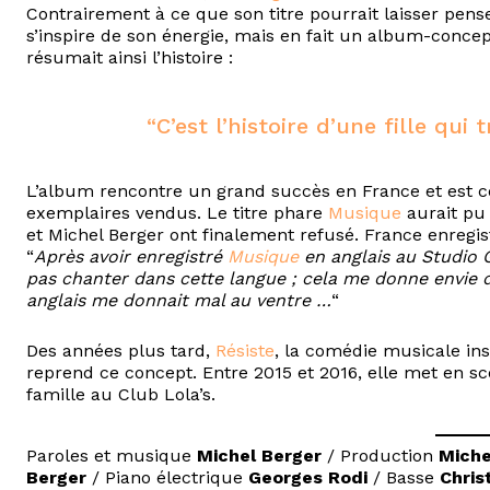
Contrairement à ce que son titre pourrait laisser pens
s’inspire de son énergie, mais en fait un album-conce
résumait ainsi l’histoire :
“C’est l’histoire d’une fille qui 
L’album rencontre un grand succès en France et est ce
exemplaires vendus. Le titre phare
Musique
aurait pu 
et Michel Berger ont finalement refusé. France enregis
“
Après avoir enregistré
Musique
en anglais au Studio Ga
pas chanter dans cette langue ; cela me donne envie d
anglais me donnait mal au ventre …
“
Des années plus tard,
Résiste
, la comédie musicale ins
reprend ce concept. Entre 2015 et 2016, elle met en scè
famille au Club Lola’s.
Paroles et musique
Michel Berger
/ Production
Miche
Berger
/ Piano électrique
Georges Rodi
/ Basse
Chris