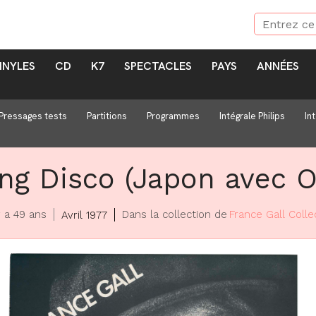
INYLES
CD
K7
SPECTACLES
PAYS
ANNÉES
Pressages tests
Partitions
Programmes
Intégrale Philips
In
ng Disco (Japon avec 
y a 49 ans
Dans la collection de
France Gall Colle
Avril 1977