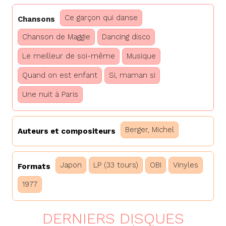
Ce garçon qui danse
Chansons
Chanson de Maggie
Dancing disco
Le meilleur de soi-même
Musique
Quand on est enfant
Si, maman si
Une nuit à Paris
Berger, Michel
Auteurs et compositeurs
Japon
LP (33 tours)
OBI
Vinyles
Formats
1977
DERNIERS DISQUES