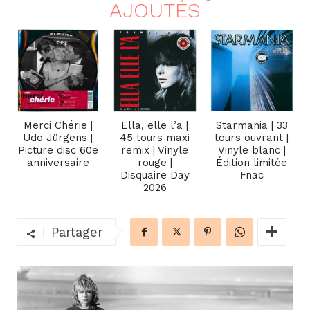
AJOUTÉS
Merci Chérie |
Ella, elle l’a |
Starmania | 33
Udo Jürgens |
45 tours maxi
tours ouvrant |
Picture disc 60e
remix | Vinyle
Vinyle blanc |
anniversaire
rouge |
Édition limitée
Disquaire Day
Fnac
2026
Partager