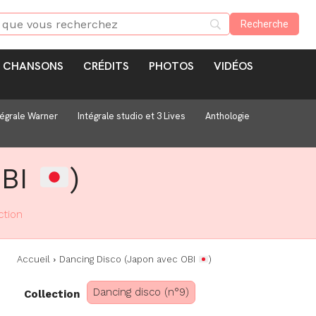
CHANSONS
CRÉDITS
PHOTOS
VIDÉOS
tégrale Warner
Intégrale studio et 3 Lives
Anthologie
OBI
)
ction
Accueil
Dancing Disco (Japon avec OBI
)
Dancing disco (n°9)
Collection