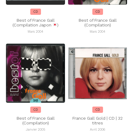
CD
CD
Best of France Gall
Best of France Gall
(Compilation Japon
)
(Compilation)
Mars 2004
Mars 2004
CD
CD
Best of France Gall
France Gall Gold | CD | 32
(Compilation)
titres
Janvier 2005
Avril 2006