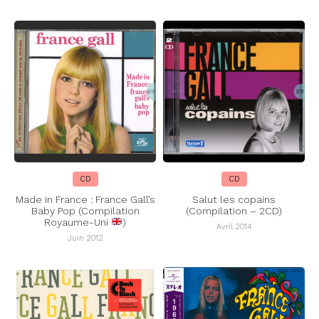
CD
CD
Made in France : France Gall’s
Salut les copains
Baby Pop (Compilation
(Compilation – 2CD)
Royaume-Uni
)
Avril 2014
Juin 2012