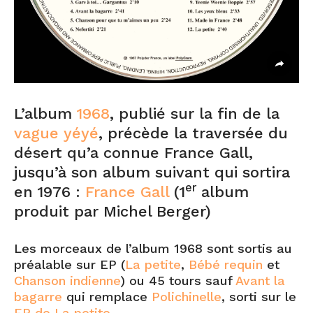
L’album
1968
, publié sur la fin de la
vague yéyé
, précède la traversée du
désert qu’a connue France Gall,
jusqu’à son album suivant qui sortira
er
en 1976 :
France Gall
(1
album
produit par Michel Berger)
Les morceaux de l’album 1968 sont sortis au
préalable sur EP (
La petite
,
Bébé requin
et
Chanson indienne
) ou 45 tours sauf
Avant la
bagarre
qui remplace
Polichinelle
, sorti sur le
EP de La petite
.