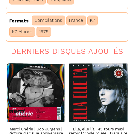
Compilations
France
K7
Formats
K7 Album
1975
DERNIERS DISQUES AJOUTÉS
Merci Chérie | Udo Jürgens |
Ella, elle l’a | 45 tours maxi
Picture disc 60e anniversaire
remix | Vinyle rouge | Disquaire