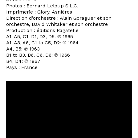
Photos : Bernard Leloup S.L.C.
Imprimerie : Glory, Asnières
Direction d’orchestre : Alain Goraguer et son
orchestre, David Whitaker et son orchestre
Production : éditions Bagatelle
A1, A5, C1, D1, D3, D5: ℗ 1965
A1, A3, A6, C1 to C5, D2: ℗ 1964
A4, B5: ℗ 1963
B1 to B3, B6, C6, D6: ℗ 1966
B4, D4: ℗ 1967
Pays : France