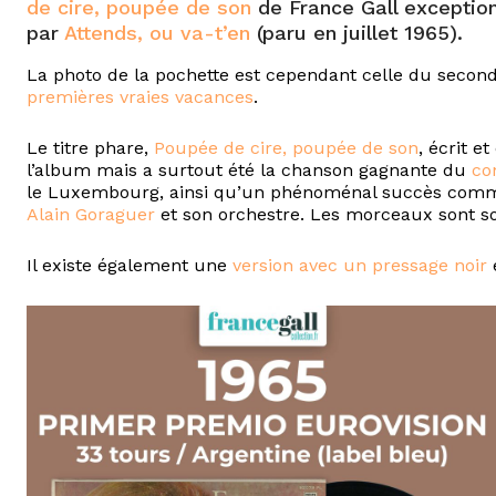
de cire, poupée de son
de France Gall exceptio
par
Attends, ou va-t’en
(paru en juillet 1965).
La photo de la pochette est cependant celle du second
premières vraies vacances
.
Le titre phare,
Poupée de cire, poupée de son
, écrit 
l’album mais a surtout été la chanson gagnante du
co
le Luxembourg, ainsi qu’un phénoménal succès commerc
Alain Goraguer
et son orchestre. Les morceaux sont so
Il existe également une
version avec un pressage noir