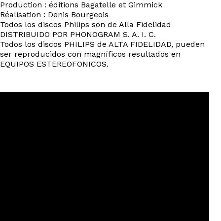
Production : éditions Bagatelle et Gimmick
Réalisation : Denis Bourgeois
Todos los discos Philips son de Alla Fidelidad
DISTRIBUIDO POR PHONOGRAM S. A. I. C.
Todos los discos PHILIPS de ALTA FIDELIDAD, pueden
ser reproducidos con magníficos resultados en
EQUIPOS ESTEREOFONICOS.