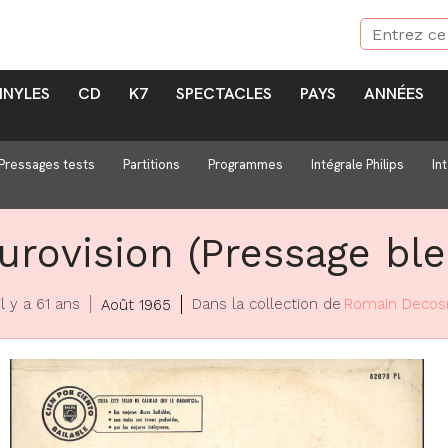
INYLES
CD
K7
SPECTACLES
PAYS
ANNÉES
Pressages tests
Partitions
Programmes
Intégrale Philips
In
urovision (Pressage ble
il y a 61 ans
Dans la collection de
Romain Decos
Août 1965