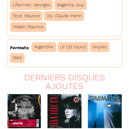
Liferman, Georges
Magenta, Guy
Tézé, Maurice
Vic, Claude-Henri
Vidalin, Maurice
Argentine
LP (33 tours)
Vinyles
Formats
1965
DERNIERS DISQUES
AJOUTÉS