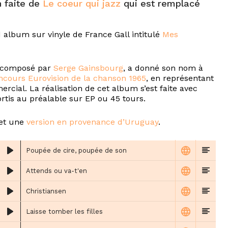
n faite de
Le coeur qui jazz
qui est remplacé
 album sur vinyle de France Gall intitulé
Mes
et composé par
Serge Gainsbourg
, a donné son nom à
ncours Eurovision de la chanson 1965
, en représentant
ial. La réalisation de cet album s’est faite avec
rtis au préalable sur EP ou 45 tours.
et une
version en provenance d’Uruguay
.
Poupée de cire, poupée de son
Attends ou va-t'en
Christiansen
Laisse tomber les filles