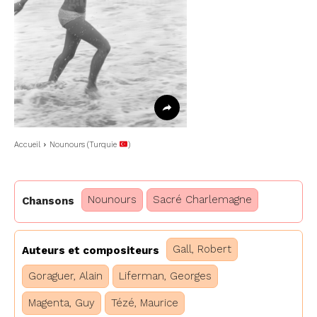
Accueil
Nounours (Turquie
)
Nounours
Sacré Charlemagne
Chansons
Gall, Robert
Auteurs et compositeurs
Goraguer, Alain
Liferman, Georges
Magenta, Guy
Tézé, Maurice