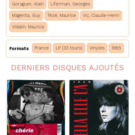
Goraguer, Alain
Liferman, Georges
Magenta, Guy
Tézé, Maurice
Vic, Claude-Henri
Vidalin, Maurice
France
LP (33 tours)
Vinyles
1965
Formats
DERNIERS DISQUES AJOUTÉS