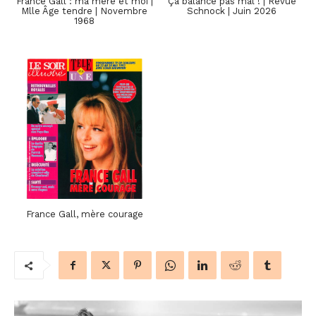
France Gall : ma mère et moi |
Ça balance pas mal ! | Revue
Mlle Âge tendre | Novembre
Schnock | Juin 2026
1968
France Gall, mère courage