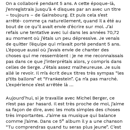
On a collaboré pendant 5 ans. A cette époque-là,
j’enregistrais jusqu’à 4 disques par an avec un titre
– toujours – de Gainsbourg. Et puis cela s’est
arrêté- comme ça naturellement, quand il a été au
bout de ce qu’il avait envie d’écrire sur moi. J’ai
refais une tentative avec lui dans les années 70,72
au moment où j’étais un peu dépressive. Je venais
de quitter l’équipe qui m’avait porté pendant 5 ans.
L’époque aussi où j’avais envie de chanter des
choses qui me ressemblent : je ne me reconnaissais
pas dans ce que j’interprétais alors, y compris dans
celles de Serge. J’étais assez malheureuse. Je suis
allé le revoir. Il m’a écrit deux titres très sympas “les
p’tits ballons” et “Frankestein”. Ça n’a pas marché.
L’expérience s’est arrêtée là …
Aujourd’hui, si je travaille avec Michel Berger, ce
n’est pas par hasard. Il est très proche de moi, j’aime
sa façon de dire, avec les mots simples des choses
très importantes. J’aime sa musique qui balance
e
comme j’aime. Dans ce 5
album il y a une chanson
“Tu comprendras quand tu seras plus jeune”. C’est