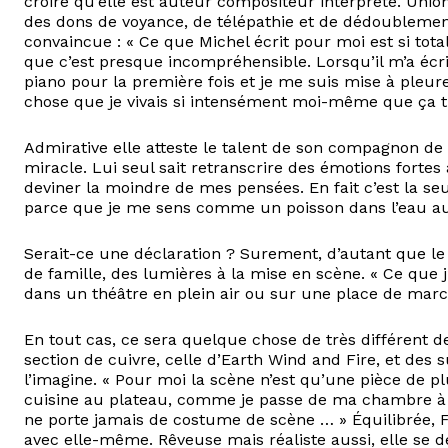
croire qu’elle est auteur compositeur interprète. Unio
des dons de voyance, de télépathie et de dédoublemen
convaincue : « Ce que Michel écrit pour moi est si tot
que c’est presque incompréhensible. Lorsqu’il m’a écri
piano pour la première fois et je me suis mise à pleur
chose que je vivais si intensément moi-même que ça t
Admirative elle atteste le talent de son compagnon de v
miracle. Lui seul sait retranscrire des émotions fortes
deviner la moindre de mes pensées. En fait c’est la seu
parce que je me sens comme un poisson dans l’eau au
Serait-ce une déclaration ? Surement, d’autant que le
de famille, des lumières à la mise en scène. « Ce que j
dans un théâtre en plein air ou sur une place de marc
En tout cas, ce sera quelque chose de très différent
section de cuivre, celle d’Earth Wind and Fire, et des s
l’imagine. « Pour moi la scène n’est qu’une pièce de 
cuisine au plateau, comme je passe de ma chambre à 
ne porte jamais de costume de scène … » Équilibrée, 
avec elle-même. Rêveuse mais réaliste aussi, elle se dé