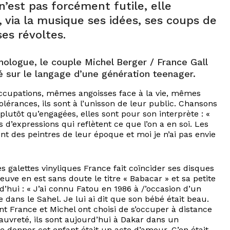
’est pas forcément futile, elle
, via la musique ses idées, ses coups de
es révoltes.
hologue, le couple Michel Berger / France Gall
é sur le langage d’une génération teenager.
cupations, mêmes angoisses face à la vie, mêmes
olérances, ils sont à l’unisson de leur public. Chansons
 plutôt qu’engagées, elles sont pour son interprète : «
d’expressions qui reflètent ce que l’on a en soi. Les
nt des peintres de leur époque et moi je n’ai pas envie
 galettes vinyliques France fait coïncider ses disques
euve en est sans doute le titre « Babacar » et sa petite
’hui : « J’ai connu Fatou en 1986 à /’occasion d’un
 dans le Sahel. Je lui ai dit que son bébé était beau.
t France et Michel ont choisi de s’occuper à distance
uvreté, ils sont aujourd’hui à Dakar dans un
 donner cet enfant était un acte d’amour. Ç’en était