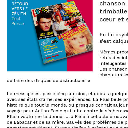
chanson n
trimballe
cœur et s
En fin psyc
s’est calqu
Mêmes préoc
refus des int
Intelligentes
Des chansons 
chanteurs so
de faire des disques de distractions. »
Le message est passé cinq sur cinq, et depuis quelques
avec ses états d’âme, ses expériences. La Plus belle pr
histoire que tout le monde, ou presque connait aujourd
voyage pour Action École qui lutte contre la sécheresse
Elle a voulu me le donner … » Face à cet acte émouvan
de Babacar et de sa mère. Sauvés des problèmes de pa
appartement décent. France réalise à présent que « me