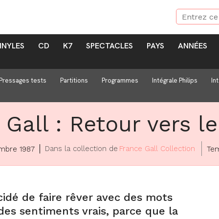
INYLES
CD
K7
SPECTACLES
PAYS
ANNÉES
Pressages tests
Partitions
Programmes
Intégrale Philips
In
Gall : Retour vers l
Dans la collection de
France Gall Collection
mbre 1987
Tem
cidé de faire rêver avec des mots
des sentiments vrais, parce que la