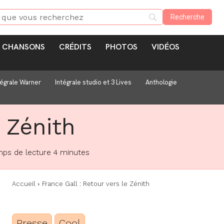
CHANSONS
CRÉDITS
PHOTOS
VIDÉOS
tégrale Warner
Intégrale studio et 3 Lives
Anthologie
e Zénith
ps de lecture
4
minutes
Accueil
France Gall : Retour vers le Zénith
Presse
Cool