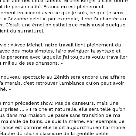
n parfaite des deux talents, Michel Berger a sans doute
t de personnalité. France en est pleinement
alement en accord avec ce que je suis, ce que je sens,
t « Cézanne peint », par exemple, il me l’a chantée au
er. C’était une émotion esthétique mais aussi quelque
ient du surnaturel.
ie : « Avec Michel, notre travail tient pleinement du
 avec des mots simples, faire swinguer la syntaxe et
le personne avec laquelle j’ai toujours voulu travailler
 milieu de ses chansons. »
 nouveau spectacle au Zénith sera encore une affaire
’aimerais, c’est retrouver l’ambiance qu’on peut avoir
hé. »
 de mon précédent show. Pas de danseurs, mais une
urprises … » Fraiche et naturelle, elle sera telle qu’on
plus dans ma maison. Je passe sans transition de ma
ma salle de bains. Je suis la même. Par exemple, Je
France est comme elle le dit aujourd’hui en harmonie
tache du cliché classique de la gentille petite