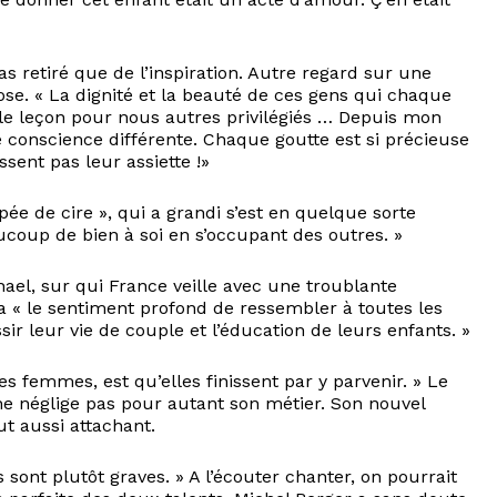
as retiré que de l’inspiration. Autre regard sur une
hose. « La dignité et la beauté de ces gens qui chaque
le leçon pour nous autres privilégiés … Depuis mon
e conscience différente. Chaque goutte est si précieuse
sent pas leur assiette !»
pée de cire », qui a grandi s’est en quelque sorte
aucoup de bien à soi en s’occupant des outres. »
phael, sur qui France veille avec une troublante
e a « le sentiment profond de ressembler à toutes les
r leur vie de couple et l’éducation de leurs enfants. »
es femmes, est qu’elles finissent par y parvenir. » Le
ne néglige pas pour autant son métier. Son nouvel
t aussi attachant.
sont plutôt graves. » A l’écouter chanter, on pourrait