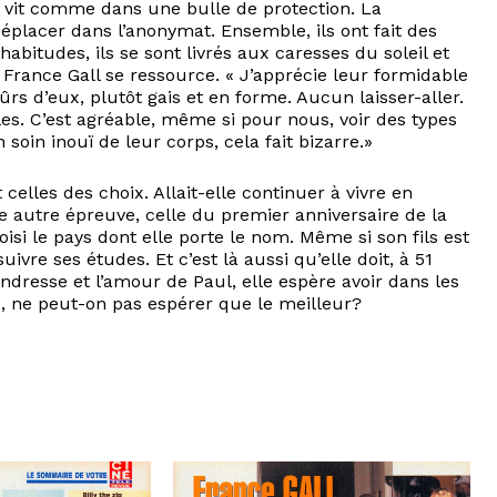
lle vit comme dans une bulle de protection. La
déplacer dans l’anonymat. Ensemble, ils ont fait des
abitudes, ils se sont livrés aux caresses du soleil et
France Gall se ressource. « J’apprécie leur formidable
sûrs d’eux, plutôt gais et en forme. Aucun laisser-aller.
. C’est agréable, même si pour nous, voir des types
 soin inouï de leur corps, cela fait bizarre.»
celles des choix. Allait-elle continuer à vivre en
ne autre épreuve, celle du premier anniversaire de la
isi le pays dont elle porte le nom. Même si son fils est
uivre ses études. Et c’est là aussi qu’elle doit, à 51
tendresse et l’amour de Paul, elle espère avoir dans les
e, ne peut-on pas espérer que le meilleur?