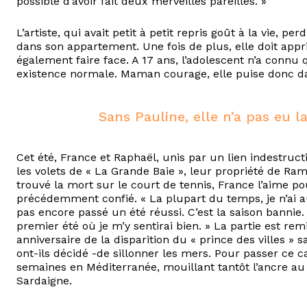
possible d’avoir fait deux merveilles pareilles. »
L’artiste, qui avait petit à petit repris goût à la vie, 
dans son appartement. Une fois de plus, elle doit appri
également faire face. A 17 ans, l’adolescent n’a connu
existence normale. Maman courage, elle puise donc dan
Sans Pauline, elle n’a pas eu l
Cet été, France et Raphaël, unis par un lien indestructib
les volets de « La Grande Baie », leur propriété de Rama
trouvé la mort sur le court de tennis, France l’aime pou
précédemment confié. « La plupart du temps, je n’ai au
pas encore passé un été réussi. C’est la saison bannie.
premier été où je m’y sentirai bien. » La partie est remi
anniversaire de la disparition du « prince des villes » sa
ont-ils décidé -de sillonner les mers. Pour passer ce cap 
semaines en Méditerranée, mouillant tantôt l’ancre au l
Sardaigne.