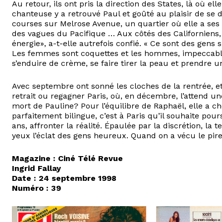
Au retour, ils ont pris la direction des States, là où e
chanteuse y a retrouvé Paul et goûté au plaisir de se 
courses sur Melrose Avenue, un quartier où elle a ses h
des vagues du Pacifique … Aux côtés des Californiens, 
énergie», a-t-elle autrefois confié. « Ce sont des gens 
Les femmes sont coquettes et les hommes, impeccables
s’enduire de crème, se faire tirer la peau et prendre un
Avec septembre ont sonné les cloches de la rentrée, et 
retrait ou regagner Paris, où, en décembre, l’attend u
mort de Pauline? Pour l’équilibre de Raphaël, elle a cho
parfaitement bilingue, c’est à Paris qu’il souhaite pours
ans, affronter la réalité. Épaulée par la discrétion, la 
yeux l’éclat des gens heureux. Quand on a vécu le pir
Magazine : Ciné Télé Revue
Ingrid Fallay
Date : 24 septembre 1998
Numéro : 39