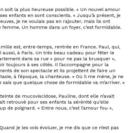
an soit la plus heureuse possible. « Un nouvel amour
ses enfants en sont conscients. « Jusqu’à présent, je
euves, je ne voulais pas en rajouter, mais ils ont
de femme. Un homme dans un foyer, c’est formidable.
mille est, entre-temps, rentrée en France. Paul, qui,
ui aussi, à Paris. Un très beau cadeau pour fêter le
partement dans sa rue « pour ne pas la brusquer »,
ir toujours à ses côtés. Il l’accompagne pour la
ts de son spectacle et ils projettent de faire un
asie, à l’époque, la chanteuse. « Où il me mène, je ne
e sais que quelque chose de formidable va m’arriver. »
einte de mucoviscidose, Pauline, dont elle n’avait
it retrouvé pour ses enfants la sérénité qu’elle
p de poignard. « Entre nous, c’est l’amour fou »,
 Quand je les vois évoluer, je me dis que ce n’est pas