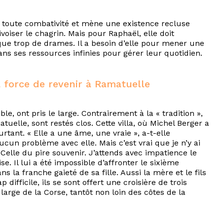
perd toute combativité et mène une existence recluse
voiser le chagrin. Mais pour Raphaël, elle doit
 que trop de drames. Il a besoin d’elle pour mener une
s ses ressources infinies pour gérer leur quotidien.
a force de revenir à Ramatuelle
le, ont pris le large. Contrairement à la « tradition »,
tuelle, sont restés clos. Cette villa, où Michel Berger a
rtant. « Elle a une âme, une vraie », a-t-elle
cun problème avec elle. Mais c’est vrai que je n’y ai
 Celle du pire souvenir. J’attends avec impatience le
se. Il lui a été impossible d’affronter le sixième
ns la franche gaieté de sa fille. Aussi la mère et le fils
difficile, ils se sont offert une croisière de trois
arge de la Corse, tantôt non loin des côtes de la