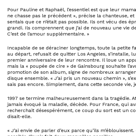
Pour Pauline et Raphaël, l’essentiel est que leur mam
ne chasse pas le précédent », précise la chanteuse, et 
sentais que ce n’était pas possible. Ils ont vécu des épr
grandi. Ils comprennent que j’ai de nouveau une vie 
C’est de l’amour supplémentaire. »
Incapable de se déraciner longtemps, toute la petite fa
au départ, refusait de quitter Los Angeles, s’installe, l
premier anniversaire de leur rencontre. Il loue un ap
mais la « poupée de cire » de Gainsbourg souhaite l’avo
promotion de son album, signe de nombreux arrangemen
disque ensemble. « J’ai pris un nouveau chemin », s’ext
sais pas encore. Simplement, dans cette seconde vie, j
1997 se termine malheureusement dans la tragédie. Att
jamais évoqué la maladie, décède. Pour France, qui ava
recherchait désespérément, ce coup du sort est un cou
disait-elle.
« J’ai envie de parler d’eux parce qu’ils m’éblouissent.