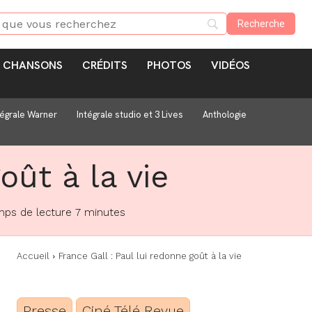
CHANSONS
CRÉDITS
PHOTOS
VIDÉOS
tégrale Warner
Intégrale studio et 3 Lives
Anthologie
oût à la vie
ps de lecture
7
minutes
Accueil
France Gall : Paul lui redonne goût à la vie
Presse
Ciné Télé Revue