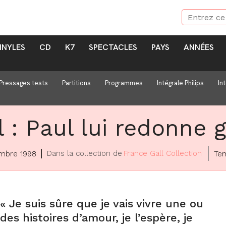
INYLES
CD
K7
SPECTACLES
PAYS
ANNÉES
Pressages tests
Partitions
Programmes
Intégrale Philips
In
 : Paul lui redonne g
Dans la collection de
France Gall Collection
mbre 1998
Tem
« Je suis sûre que je vais vivre une ou
des histoires d’amour, je l’espère, je