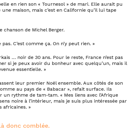
lle en rien son « Tournesol » de mari. Elle aurait pu
e une maison, mais c’est en Californie qu’il lui tape
une chanson de Michel Berger.
pas. C’est comme ça. On n’y peut rien. »
kais … noir de 30 ans. Pour le reste, France n’est pas
her si je peux avoir du bonheur avec quelqu’un, mais il
evenue essentielle. »
 passent leur premier Noël ensemble. Aux côtés de son
mme au pays de « Babacar », refait surface. Ils
r un rythme de tam-tam. « Mes liens avec l’Afrique
ens noire à l’intérieur, mais je suis plus intéressée par
 africaines. »
ilà donc comblée.