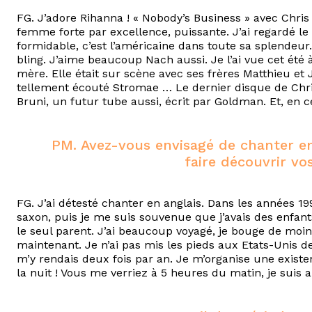
FG. J’adore Rihanna ! « Nobody’s Business » avec Chris
femme forte par excellence, puissante. J’ai regardé l
formidable, c’est l’américaine dans toute sa splendeur.
bling. J’aime beaucoup Nach aussi. Je l’ai vue cet été
mère. Elle était sur scène avec ses frères Matthieu et J
tellement écouté Stromae … Le dernier disque de Chri
Bruni, un futur tube aussi, écrit par Goldman. Et, en
PM. Avez-vous envisagé de chanter en
faire découvrir vo
FG. J’ai détesté chanter en anglais. Dans les années 19
saxon, puis je me suis souvenue que j’avais des enfants
le seul parent. J’ai beaucoup voyagé, je bouge de moin
maintenant. Je n’ai pas mis les pieds aux Etats-Unis de
m’y rendais deux fois par an. Je m’organise une existen
la nuit ! Vous me verriez à 5 heures du matin, je suis a