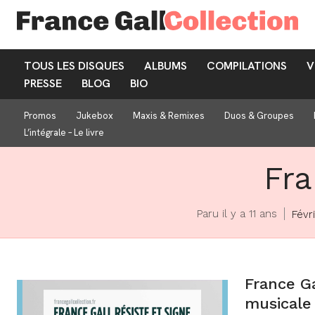
TOUS LES DISQUES
ALBUMS
COMPILATIONS
V
PRESSE
BLOG
BIO
Promos
Jukebox
Maxis & Remixes
Duos & Groupes
L’intégrale – Le livre
Fra
Paru il y a 11 ans
Févr
France Ga
musicale