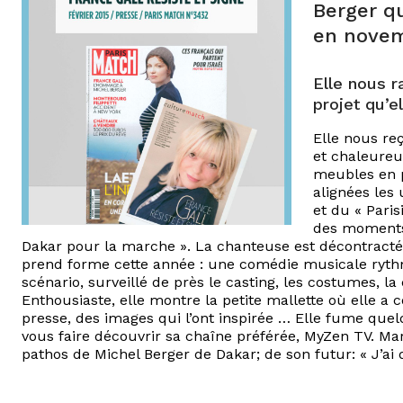
Berger qu
en novem
Elle nous 
projet qu’e
Elle nous re
et chaleureu
meubles en p
alignées les 
et du « Pari
des moments 
Dakar pour la marche ». La chanteuse est décontractée
prend forme cette année : une comédie musicale rythmé
scénario, surveillé de près le casting, les costumes,
Enthousiaste, elle montre la petite mallette où elle a
presse, des images qui l’ont inspirée … Elle fume quelq
vous faire découvrir sa chaîne préférée, MyZen TV. Mar
pathos de Michel Berger de Dakar; de son futur: « J’ai 