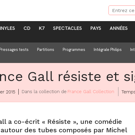
INYLES
CD
K7
SPECTACLES
PAYS
ANNÉES
Pressages tests
Partitions
Programmes
Intégrale Philips
In
nce Gall résiste et s
Dans la collection de
France Gall Collection
ier 2015
Temps
ll a co-écrit « Résiste », une comédie
 autour des tubes composés par Michel