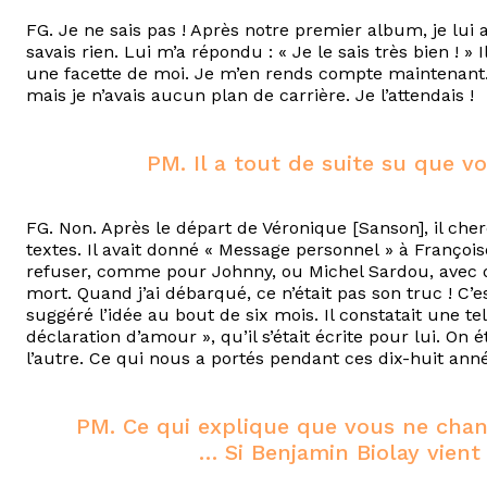
FG. Je ne sais pas ! Après notre premier album, je lui 
savais rien. Lui m’a répondu : « Je le sais très bien ! 
une facette de moi. Je m’en rends compte maintenant.
mais je n’avais aucun plan de carrière. Je l’attendais !
PM. Il a tout de suite su que vo
FG. Non. Après le départ de Véronique [Sanson], il cherc
textes. Il avait donné « Message personnel » à Françoise
refuser, comme pour Johnny, ou Michel Sardou, avec qu
mort. Quand j’ai débarqué, ce n’était pas son truc ! C
suggéré l’idée au bout de six mois. Il constatait une te
déclaration d’amour », qu’il s’était écrite pour lui. On
l’autre. Ce qui nous a portés pendant ces dix-huit anné
PM. Ce qui explique que vous ne chant
… Si Benjamin Biolay vient