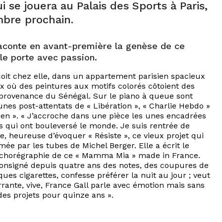
i se jouera au Palais des Sports à Paris,
bre prochain.
raconte en avant-première la genèse de ce
lle porte avec passion.
çoit chez elle, dans un appartement parisien spacieux
x où des peintures aux motifs colorés côtoient des
rovenance du Sénégal. Sur le piano à queue sont
unes post-attentats de « Libération », « Charlie Hebdo »
sien ». « J’accroche dans une pièce les unes encadrées
qui ont bouleversé le monde. Je suis rentrée de
, heureuse d’évoquer « Résiste », ce vieux projet qui
e par les tubes de Michel Berger. Elle a écrit le
 la chorégraphie de ce « Mamma Mia » made in France.
 consigné depuis quatre ans des notes, des coupures de
ues cigarettes, confesse préférer la nuit au jour ; veut
rante, vive, France Gall parle avec émotion mais sans
des projets pour quinze ans ».