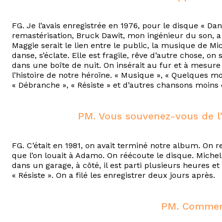
FG. Je l’avais enregistrée en 1976, pour le disque « Da
remastérisation, Bruck Dawit, mon ingénieur du son, 
Maggie serait le lien entre le public, la musique de M
danse, s’éclate. Elle est fragile, rêve d’autre chose, on 
dans une boîte de nuit. On insérait au fur et à mesur
l’histoire de notre héroïne. « Musique », « Quelques mo
« Débranche », « Résiste » et d’autres chansons moin
PM. Vous souvenez-vous de l’é
FG. C’était en 1981, on avait terminé notre album. On r
que l’on louait à Adamo. On réécoute le disque. Michel 
dans un garage, à côté, il est parti plusieurs heures e
« Résiste ». On a filé les enregistrer deux jours après.
PM. Comment 