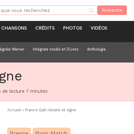
CHANSONS
CRÉDITS
PHOTOS
VIDÉOS
tégrale Warner
Intégrale studio et 3 Lives
Anthologie
igne
 de lecture
7
minutes
Accueil
France Gall résiste et signe
Presse
Paris Match