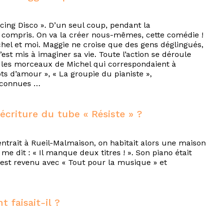
ncing Disco ». D’un seul coup, pendant la
a compris. On va la créer nous-mêmes, cette comédie !
ichel et moi. Maggie ne croise que des gens déglingués,
s’est mis à imaginer sa vie. Toute l’action se déroule
e les morceaux de Michel qui correspondaient à
ts d’amour », « La groupie du pianiste »,
s connues …
criture du tube « Résiste » ?
entrait à Rueil-Malmaison, on habitait alors une maison
me dit : « Il manque deux titres ! ». Son piano était
t est revenu avec « Tout pour la musique » et
faisait-il ?