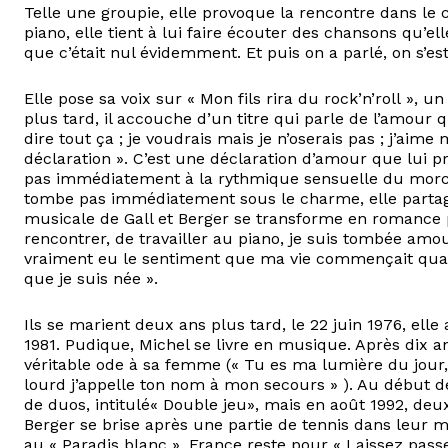
Telle une groupie, elle provoque la rencontre dans le co
piano, elle tient à lui faire écouter des chansons qu’ell
que c’était nul évidemment. Et puis on a parlé, on s’est
Elle pose sa voix sur « Mon fils rira du rock’n’roll », 
plus tard, il accouche d’un titre qui parle de l’amour q
dire tout ça ; je voudrais mais je n’oserais pas ; j’a
déclaration ». C’est une déclaration d’amour que lui 
pas immédiatement à la rythmique sensuelle du morcea
tombe pas immédiatement sous le charme, elle partage 
musicale de Gall et Berger se transforme en romance pa
rencontrer, de travailler au piano, je suis tombée amoure
vraiment eu le sentiment que ma vie commençait quand
que je suis née ».
Ils se marient deux ans plus tard, le 22 juin 1976, elle 
1981. Pudique, Michel se livre en musique. Après dix a
véritable ode à sa femme (« Tu es ma lumière du jour, t
lourd j’appelle ton nom à mon secours » ). Au début d
de duos, intitulé« Double jeu», mais en août 1992, deu
Berger se brise après une partie de tennis dans leur 
au « Paradis blanc », France reste pour « Laissez passe