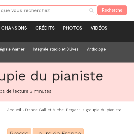
CHANSONS
CRÉDITS
PHOTOS
VIDÉOS
tégrale Warner
Intégrale studio et 3 Lives
Anthologie
oupie du pianiste
s de lecture
3
minutes
Accueil
France Gall et Michel Berger : la groupie du pianiste
Presse
Jours de France