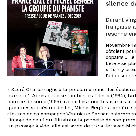
silence d
Durant vin
française a
résonne enc
Novembre 196
côtoient pour
copains », le
bête » se pl
« Tu n’y crois
l’adolescent
« Sacré Charlemagne » la proclame reine des écolières
numéro 1. Après « Laisse tomber les filles » (1964), l’a
poupée de son » (1965) avec « Les sucettes », mais le p
quelques succès modestes, Michel Berger a préféré se
albums de sa compagne Véronique Sanson notamment, av
l’image de celui qui illustrera la pochette de son pr
un passage à vide, elle est avide de travailler avec Mic