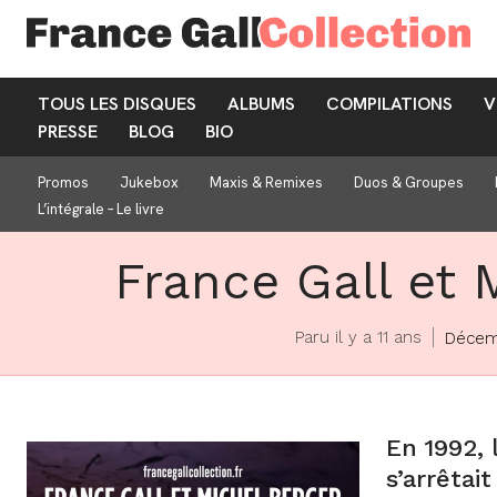
TOUS LES DISQUES
ALBUMS
COMPILATIONS
V
PRESSE
BLOG
BIO
Promos
Jukebox
Maxis & Remixes
Duos & Groupes
L’intégrale – Le livre
France Gall et M
Paru il y a 11 ans
Décem
En 1992,
s’arrêtai