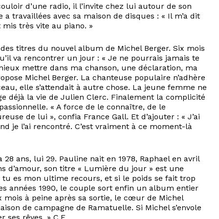
uloir d’une radio, il l’invite chez lui autour de son
e a travaillées avec sa maison de disques : « Il m’a dit
 mis très vite au piano. »
un des titres du nouvel album de Michel Berger. Six mois
u’il va rencontrer un jour : « Je ne pourrais jamais te
ime mieux mettre dans ma chanson, une déclaration, ma
propose Michel Berger. La chanteuse populaire n’adhère
u, elle s’attendait à autre chose. La jeune femme ne
déjà la vie de Julien Clerc. Finalement la complicité
ssionnelle. « A force de le connaître, de le
use de lui », confia France Gall. Et d’ajouter : « J’ai
 je l’ai rencontré. C’est vraiment à ce moment-là
a 28 ans, lui 29. Pauline nait en 1978, Raphael en avril
ns d’amour, son titre « Lumière du jour » est une
u es mon ultime recours, et si le poids se fait trop
es années 1990, le couple sort enfin un album entier
x mois à peine après sa sortie, le cœur de Michel
maison de campagne de Ramatuelle. Si Michel s’envole
r ses rêves. » C.F