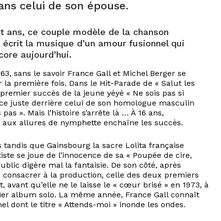
ans celui de son épouse.
gt ans, ce couple modèle de la chanson
 écrit la musique d’un amour fusionnel qui
ore aujourd’hui.
3, sans le savoir France Gall et Michel Berger se
 la première fois. Dans le Hit-Parade de « Salut les
 premier succès de la jeune yéyé « Ne sois pas si
ace juste derrière celui de son homologue masculin
 pas ». Mais l’histoire s’arrête là … À 16 ans,
e aux allures de nymphette enchaîne les succès.
 tandis que Gainsbourg la sacre Lolita française
rtiste se joue de l’innocence de sa « Poupée de cire,
ublic digère mal la fantaisie. De son côté, après
 consacrer à la production, celle des deux premiers
ant qu’elle ne le laisse le « cœur brisé » en 1973, à
emier album solo. La même année, France Gall connaît
hel dont le titre « Attends-moi » inonde les ondes.