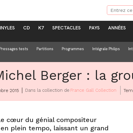
INYLES
CD
K7
SPECTACLES
PAYS
ANNÉES
Pressages tests
Partitions
Programmes
Intégrale Philips
In
ichel Berger : la gr
Dans la collection de
France Gall Collection
bre 2015
Temp
 le cœur du génial compositeur
t en plein tempo, laissant un grand