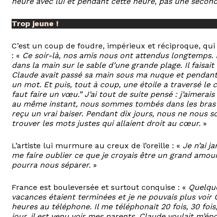
heure avec lui et pendant cette heure, pas une second
Trop jeune !
C’est un coup de foudre, impérieux et réciproque, qui vi
: «
Ce soir-là, nos amis nous ont attendus longtemps.
dans la main sur le sable d’une grande plage. Il faisai
Claude avait passé sa main sous ma nuque et pendant
un mot. Et puis, tout à coup, une étoile a traversé le ci
faut faire un vœu.” J’ai tout de suite pensé : j’aimera
au même instant, nous sommes tombés dans les bras l’un
reçu un vrai baiser. Pendant dix jours, nous ne nous 
trouver les mots justes qui allaient droit au cœur.
»
L’artiste lui murmure au creux de l’oreille : «
Je n’ai j
me faire oublier ce que je croyais être un grand amour
pourra nous séparer.
»
France est bouleversée et surtout conquise : «
Quelque
vacances étaient terminées et je ne pouvais plus voi
heures au téléphone. Il me téléphonait 20 fois, 30 fois
jour, il est venu voir mes parents. Claude voulait m’ép