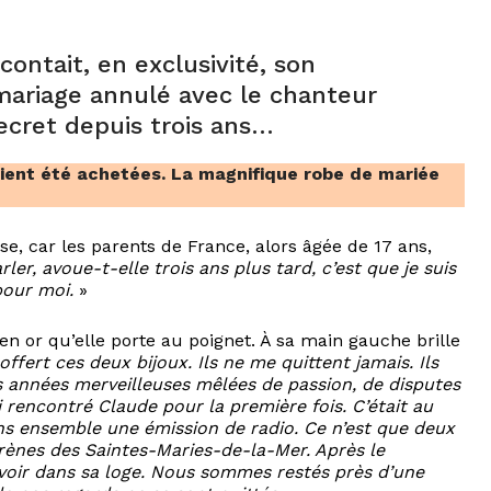
contait, en exclusivité, son
 mariage annulé avec le chanteur
secret depuis trois ans…
aient été achetées. La magnifique robe de mariée
e, car les parents de France, alors âgée de 17 ans,
rler, avoue-t-elle trois ans plus tard, c’est que je suis
pour moi.
»
 or qu’elle porte au poignet. À sa main gauche brille
offert ces deux bijoux. Ils ne me quittent jamais. Ils
is années merveilleuses mêlées de passion, de disputes
’ai rencontré Claude pour la première fois. C’était au
ns ensemble une émission de radio. Ce n’est que deux
 arènes des Saintes-Maries-de-la-Mer. Après le
e voir dans sa loge. Nous sommes restés près d’une