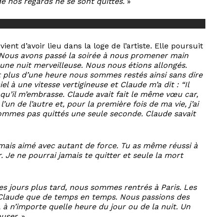
e nos regards ne se sont quittés.
»
ent d’avoir lieu dans la loge de l’artiste. Elle poursuit
 Nous avons passé la soirée à nous promener main
t une nuit merveilleuse. Nous nous étions allongés.
 plus d’une heure nous sommes restés ainsi sans dire
el à une vitesse vertigineuse et Claude m’a dit : “Il
is qu’il m’embrasse. Claude avait fait le même vœu car,
 de l’autre et, pour la première fois de ma vie, j’ai
sommes pas quittés une seule seconde. Claude savait
amais aimé avec autant de force. Tu as même réussi à
. Je ne pourrai jamais te quitter et seule la mort
s jours plus tard, nous sommes rentrés à Paris. Les
r Claude que de temps en temps. Nous passions des
, à n’importe quelle heure du jour ou de la nuit. Un
ouser.
»