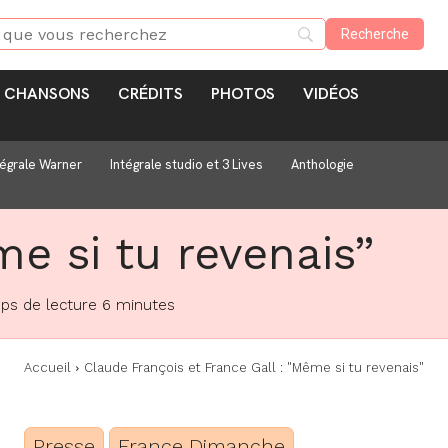
CHANSONS
CRÉDITS
PHOTOS
VIDÉOS
tégrale Warner
Intégrale studio et 3 Lives
Anthologie
e si tu revenais”
ps de lecture
6
minutes
Accueil
Claude François et France Gall : "Même si tu revenais"
Presse
France Dimanche