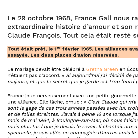
Le 29 octobre 1968, France Gall nous ra
extraordinaire histoire d’amour et son
Claude François. Tout cela était resté 
er
Tout était prêt, le 1
février 1965. Les alliances av
essayée. Les deux places d’avion réservées.
Le mariage devait être célébré à
Gretna Green
en Écoss
n’étaient pas d’accord. «
Si aujourd’hui j’ai décidé de pa
majeure, et que le secret que je garde est trop lourd 
France joue nerveusement avec une petite gourmette en
une alliance. Elle lâche, émue : «
C’est Claude qui m’a 
sont le gage de ces trois années passées avec lui, tro
et de folles étreintes. J’avais à peine 16 ans lorsque j
mois de mai 1964, à Boulogne-sur-Mer, où nous faisio
mois plus tard que je devais le revoir. Il chantait aux
spectacle, je suis allée en compagnie d’autres amis l