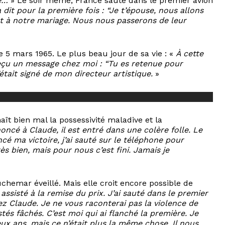
te…
» Le soir même, France saute dans le premier avion
’a dit pour la première fois : “Je t’épouse, nous allons
t à notre mariage. Nous nous passerons de leur
le 5 mars 1965. Le plus beau jour de sa vie : «
À cette
ai reçu un message chez moi : “Tu es retenue pour
’était signé de mon directeur artistique.
»
aît bien mal la possessivité maladive et la
noncé à Claude, il est entré dans une colère folle. Le
cé ma victoire, j’ai sauté sur le téléphone pour
ès bien, mais pour nous c’est fini. Jamais je
hemar éveillé. Mais elle croit encore possible de
 assisté à la remise du prix. J’ai sauté dans le premier
ez Claude. Je ne vous raconterai pas la violence de
és fâchés. C’est moi qui ai flanché la première. Je
eux ans, mais ce n’était plus la même chose. Il nous