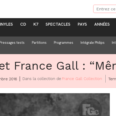
INYLES
CD
K7
SPECTACLES
PAYS
ANNÉES
Pressages tests
Partitions
Programmes
Intégrale Philips
In
et France Gall : “Mêm
Dans la collection de
France Gall Collection
bre 2016
Tem