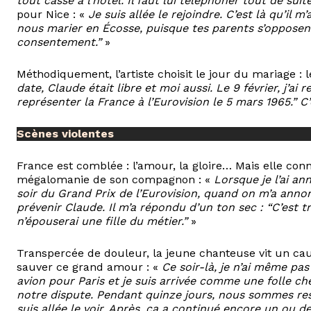
tout cassé à l’hôtel. Il faut lui téléphoner tout de sui
pour Nice : «
Je suis allée le rejoindre. C’est là qu’il m
nous marier en Écosse, puisque tes parents s’opposen
consentement.”
»
Méthodiquement, l’artiste choisit le jour du mariage : 
date, Claude était libre et moi aussi. Le 9 février, j’
représenter la France à l’Eurovision le 5 mars 1965.” C
Scènes violentes
France est comblée : l’amour, la gloire… Mais elle conn
mégalomanie de son compagnon : «
Lorsque je l’ai an
soir du Grand Prix de l’Eurovision, quand on m’a annon
prévenir Claude. Il m’a répondu d’un ton sec : “C’est tr
n’épouserai une fille du métier.”
»
Transpercée de douleur, la jeune chanteuse vit un cauc
sauver ce grand amour : «
Ce soir-là, je n’ai même pas
avion pour Paris et je suis arrivée comme une folle ch
notre dispute. Pendant quinze jours, nous sommes rest
suis allée le voir. Après, ça a continué encore un ou d