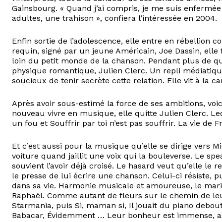
Gainsbourg. « Quand j’ai compris, je me suis enfermée
adultes, une trahison », confiera l’intéressée en 2004.
Enfin sortie de l’adolescence, elle entre en rébellion 
requin, signé par un jeune Américain, Joe Dassin, elle 
loin du petit monde de la chanson. Pendant plus de qu
physique romantique, Julien Clerc. Un repli médiatiqu
soucieux de tenir secrète cette relation. Elle vit à la 
Après avoir sous-estimé la force de ses ambitions, voic
nouveau vivre en musique, elle quitte Julien Clerc. L
un fou et Souffrir par toi n’est pas souffrir. La vie d
Et c’est aussi pour la musique qu’elle se dirige vers 
voiture quand jaillit une voix qui la bouleverse. Le sp
souvient l’avoir déjà croisé. Le hasard veut qu’elle le
le presse de lui écrire une chanson. Celui-ci résiste, 
dans sa vie. Harmonie musicale et amoureuse, le maria
Raphaël. Comme autant de fleurs sur le chemin de leur
Starmania, puis Si, maman si, Il jouait du piano debout,
Babacar, Évidemment … Leur bonheur est immense, au