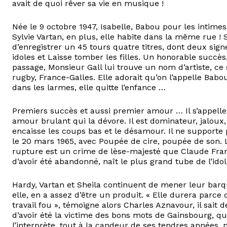
avait de quoi rêver sa vie en musique !
Née le 9 octobre 1947, Isabelle, Babou pour les intimes,
Sylvie Vartan, en plus, elle habite dans la même rue ! 
d’enregistrer un 45 tours quatre titres, dont deux sig
idoles et Laisse tomber les filles. Un honorable succè
passage, Monsieur Gall lui trouve un nom d’artiste, ce
rugby, France-Galles. Elle adorait qu’on l’appelle Babo
dans les larmes, elle quitte l’enfance …
Premiers succès et aussi premier amour … Il s’appelle C
amour brulant qui la dévore. Il est dominateur, jaloux
encaisse les coups bas et le désamour. Il ne supporte p
le 20 mars 1965, avec Poupée de cire, poupée de son. 
rupture est un crime de lèse-majesté que Claude Fran
d’avoir été abandonné, naît le plus grand tube de l’id
Hardy, Vartan et Sheila continuent de mener leur barqu
elle, en a assez d’être un produit. « Elle durera parce
travail fou », témoigne alors Charles Aznavour, il sait 
d’avoir été la victime des bons mots de Gainsbourg, qui
l’interprète, tout à la candeur de ses tendres années,