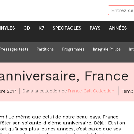
INYLES
CD
K7
SPECTACLES
PAYS
ANNÉES
Pressages tests
Partitions
Programmes
Intégrale Philips
In
nniversaire, France 
Dans la collection de
France Gall Collection
re 2017
Temps
nom ! Le même que celui de notre beau pays. France
 fêter son soixante-dixième anniversaire. Déjà ! Et si on
fort qu’à ses plus jeunes années, c’est parce que ses