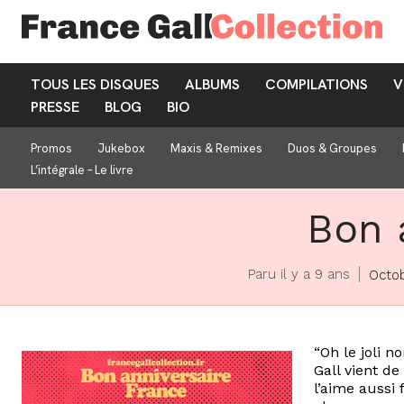
TOUS LES DISQUES
ALBUMS
COMPILATIONS
V
PRESSE
BLOG
BIO
Promos
Jukebox
Maxis & Remixes
Duos & Groupes
L’intégrale – Le livre
Bon a
Paru il y a 9 ans
Octob
“Oh le joli 
Gall vient de
l’aime aussi 