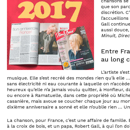
chansons se 
que son parc
discrétion. 
l’accueillon
Gall continu
aussi douce, 
Minuit, Direc
Entre Fra
au long c
L’artiste s’e
musique. Elle s’est recréé des mondes rien qu’à elle …
sans électricité ni eau courante à laquelle on n’accède
heureux qu’elle n’a jamais voulu quitter, à Honfleur, d
ou encore à Ramatuelle, dans cette propriété où Michel
casanière, mais avoue se coucher chaque jour au momen
dixième anniversaire a sonné et elle n’oublie rien … 
La chanson, pour France, c’est une affaire de famille.
à la croix de bois, et un papa, Robert Gall, à qui l’on 