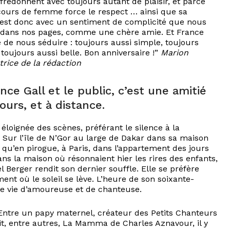
fredonnent avec toujours autant de plaisir, et parce
ours de femme force le respect … ainsi que sa
C’est donc avec un sentiment de complicité que nous
s dans nos pages, comme une chère amie. Et France
e de nous séduire : toujours aussi simple, toujours
toujours aussi belle. Bon anniversaire !”
Marion
trice de la rédaction
nce Gall et le public, c’est une amitié
ours, et à distance.
st éloignée des scènes, préférant le silence à la
 Sur l’île de N’Gor au large de Dakar dans sa maison
 qu’en pirogue, à Paris, dans l’appartement des jours
ans la maison où résonnaient hier les rires des enfants,
 Berger rendit son dernier souffle. Elle se préfère
t où le soleil se lève. L’heure de son soixante-
Une vie d’amoureuse et de chanteuse.
 Entre un papy maternel, créateur des Petits Chanteurs
doit, entre autres, La Mamma de Charles Aznavour, il y