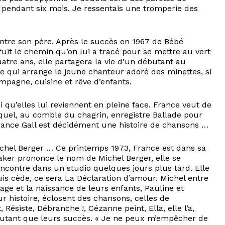
 pendant six mois. Je ressentais une tromperie des
contre son père. Après le succès en 1967 de Bébé
fuit le chemin qu’on lui a tracé pour se mettre au vert
atre ans, elle partagera la vie d’un débutant au
e qui arrange le jeune chanteur adoré des minettes, si
campagne, cuisine et rêve d’enfants.
i qu’elles lui reviennent en pleine face. France veut de
equel, au comble du chagrin, enregistre Ballade pour
e France Gall est décidément une histoire de chansons …
Michel Berger … Ce printemps 1973, France est dans sa
eaker prononce le nom de Michel Berger, elle se
 rencontre dans un studio quelques jours plus tard. Elle
puis cède, ce sera La Déclaration d’amour. Michel entre
ge et la naissance de leurs enfants, Pauline et
 histoire, éclosent des chansons, celles de
 Résiste, Débranche !, Cézanne peint, Ella, elle l’a,
tant que leurs succès. « Je ne peux m’empêcher de