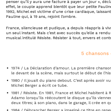
penser qu’il y aura une facture à payer un jour », déc
effet, le couple apprend bientôt que leur petite Paulin
1992, Michel est victime d’une crise cardiaque, laissant
Pauline qui, à 19 ans, rejoint l’ombre.
France, silencieuse et pudique, a depuis réappris à viv
un seul instant. Mais c’est avec succès qu’elle a rend
musical intitulé Résiste. Résister à tout, envers et contre
5 chansons 
1974 / La Déclaration d’amour. La première chanson
le devant de la scène, mais surtout le début de l’h
1980 / Il jouait du piano debout. C’est après avoir 
Michel Berger a écrit ce tube.
1981 / Résiste. En 1981, France et Michel habitent 
Adamo lorsqu’ils réécoutent le disque qu’ils vienne
deux titres; à son piano, dans le garage, il crée en
1984 / Débranche! Berger a imaginé ce titre en repe