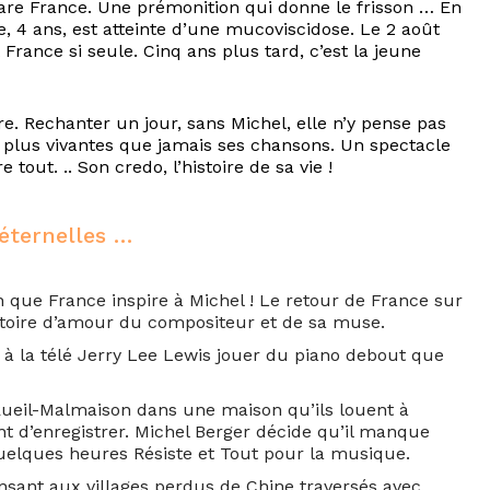
lare France. Une prémonition qui donne le frisson … En
e, 4 ans, est atteinte d’une mucoviscidose. Le 2 août
 France si seule. Cinq ans plus tard, c’est la jeune
re. Rechanter un jour, sans Michel, elle n’y pense pas
u plus vivantes que jamais ses chansons. Un spectacle
 tout. .. Son credo, l’histoire de sa vie !
éternelles …
 que France inspire à Michel ! Le retour de France sur
istoire d’amour du compositeur et de sa muse.
vu à la télé Jerry Lee Lewis jouer du piano debout que
à Rueil-Malmaison dans une maison qu’ils louent à
nt d’enregistrer. Michel Berger décide qu’il manque
 quelques heures Résiste et Tout pour la musique.
nsant aux villages perdus de Chine traversés avec