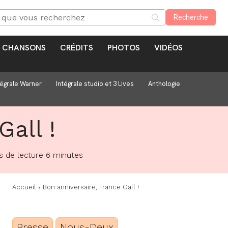
CHANSONS
CRÉDITS
PHOTOS
VIDÉOS
tégrale Warner
Intégrale studio et 3 Lives
Anthologie
Gall !
 de lecture
6
minutes
Accueil
Bon anniversaire, France Gall !
Presse
Nous-Deux