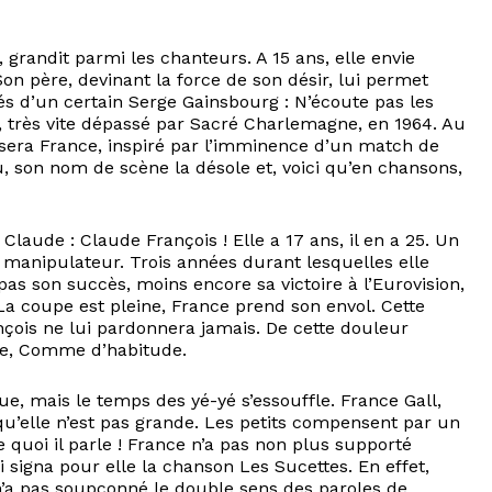
 grandit parmi les chanteurs. A 15 ans, elle envie
Son père, devinant la force de son désir, lui permet
nés d’un certain Serge Gainsbourg : N’écoute pas les
s, très vite dépassé par Sacré Charlemagne, en 1964. Au
 sera France, inspiré par l’imminence d’un match de
u, son nom de scène la désole et, voici qu’en chansons,
laude : Claude François ! Elle a 17 ans, il en a 25. Un
, manipulateur. Trois années durant lesquelles elle
as son succès, moins encore sa victoire à l’Eurovision,
La coupe est pleine, France prend son envol. Cette
çois ne lui pardonnera jamais. De cette douleur
ole, Comme d’habitude.
e, mais le temps des yé-yé s’essouffle. France Gall,
 qu’elle n’est pas grande. Les petits compensent par un
de quoi il parle ! France n’a pas non plus supporté
 signa pour elle la chanson Les Sucettes. En effet,
 n’a pas soupçonné le double sens des paroles de