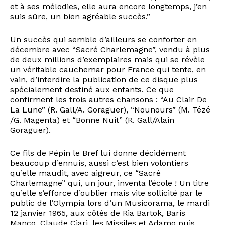
et à ses mélodies, elle aura encore longtemps, j’en
suis sûre, un bien agréable succès.”
Un succès qui semble d’ailleurs se conforter en
décembre avec “Sacré Charlemagne”, vendu à plus
de deux millions d’exemplaires mais qui se révèle
un véritable cauchemar pour France qui tente, en
vain, d’interdire la publication de ce disque plus
spécialement destiné aux enfants. Ce que
confirment les trois autres chansons : “Au Clair De
La Lune” (R. Gall/A. Goraguer), “Nounours” (M. Tézé
/G. Magenta) et “Bonne Nuit” (R. Gall/Alain
Goraguer).
Ce fils de Pépin le Bref lui donne décidément
beaucoup d’ennuis, aussi c’est bien volontiers
qu’elle maudit, avec aigreur, ce “Sacré
Charlemagne” qui, un jour, inventa l’école ! Un titre
qu’elle s’efforce d’oublier mais vite sollicité par le
public de l’Olympia lors d’un Musicorama, le mardi
12 janvier 1965, aux côtés de Ria Bartok, Baris
Manço, Claude Ciari, les Missiles et Adamo puis