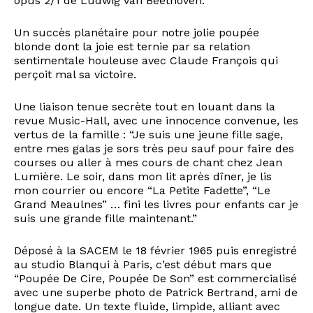
opus 2/1 de Ludwig van Beethoven.
Un succès planétaire pour notre jolie poupée
blonde dont la joie est ternie par sa relation
sentimentale houleuse avec Claude François qui
perçoit mal sa victoire.
Une liaison tenue secrète tout en louant dans la
revue Music-Hall, avec une innocence convenue, les
vertus de la famille : “Je suis une jeune fille sage,
entre mes galas je sors très peu sauf pour faire des
courses ou aller à mes cours de chant chez Jean
Lumière. Le soir, dans mon lit après dîner, je lis
mon courrier ou encore “La Petite Fadette”, “Le
Grand Meaulnes” … fini les livres pour enfants car je
suis une grande fille maintenant.”
Déposé à la SACEM le 18 février 1965 puis enregistré
au studio Blanqui à Paris, c’est début mars que
“Poupée De Cire, Poupée De Son” est commercialisé
avec une superbe photo de Patrick Bertrand, ami de
longue date. Un texte fluide, limpide, alliant avec