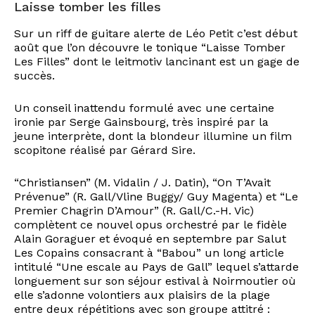
Laisse tomber les filles
Sur un riff de guitare alerte de Léo Petit c’est début
août que l’on découvre le tonique “Laisse Tomber
Les Filles” dont le leitmotiv lancinant est un gage de
succès.
Un conseil inattendu formulé avec une certaine
ironie par Serge Gainsbourg, très inspiré par la
jeune interprète, dont la blondeur illumine un film
scopitone réalisé par Gérard Sire.
“Christiansen” (M. Vidalin / J. Datin), “On T’Avait
Prévenue” (R. Gall/Vline Buggy/ Guy Magenta) et “Le
Premier Chagrin D’Amour” (R. Gall/C.-H. Vic)
complètent ce nouvel opus orchestré par le fidèle
Alain Goraguer et évoqué en septembre par Salut
Les Copains consacrant à “Babou” un long article
intitulé “Une escale au Pays de Gall” lequel s’attarde
longuement sur son séjour estival à Noirmoutier où
elle s’adonne volontiers aux plaisirs de la plage
entre deux répétitions avec son groupe attitré :