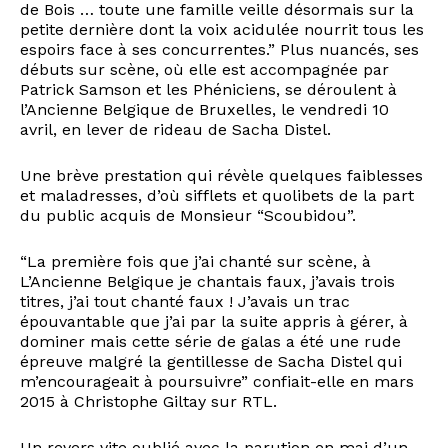
de Bois … toute une famille veille désormais sur la
petite dernière dont la voix acidulée nourrit tous les
espoirs face à ses concurrentes.” Plus nuancés, ses
débuts sur scène, où elle est accompagnée par
Patrick Samson et les Phéniciens, se déroulent à
l’Ancienne Belgique de Bruxelles, le vendredi 10
avril, en lever de rideau de Sacha Distel.
Une brève prestation qui révèle quelques faiblesses
et maladresses, d’où sifflets et quolibets de la part
du public acquis de Monsieur “Scoubidou”.
“La première fois que j’ai chanté sur scène, à
L’Ancienne Belgique je chantais faux, j’avais trois
titres, j’ai tout chanté faux ! J’avais un trac
épouvantable que j’ai par la suite appris à gérer, à
dominer mais cette série de galas a été une rude
épreuve malgré la gentillesse de Sacha Distel qui
m’encourageait à poursuivre” confiait-elle en mars
2015 à Christophe Giltay sur RTL.
Un revers vite oublié avec la parution en mai d’un