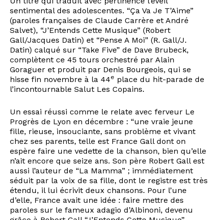
Un titre qui traduit avec pertinence l’éveil
sentimental des adolescentes. “Ça Va Je T’Aime”
(paroles françaises de Claude Carrère et André
Salvet), “J’Entends Cette Musique” (Robert
Gall/Jacques Datin) et “Pense A Moi” (R. Gall/J.
Datin) calqué sur “Take Five” de Dave Brubeck,
complètent ce 45 tours orchestré par Alain
Goraguer et produit par Denis Bourgeois, qui se
e
hisse fin novembre à la 44
place du hit-parade de
l’incontournable Salut Les Copains.
Un essai réussi comme le relate avec ferveur Le
Progrès de Lyon en décembre : “une vraie jeune
fille, rieuse, insouciante, sans problème et vivant
chez ses parents, telle est France Gall dont on
espère faire une vedette de la chanson, bien qu’elle
n’ait encore que seize ans. Son père Robert Gall est
aussi l’auteur de “La Mamma” ; immédiatement
séduit par la voix de sa fille, dont le registre est très
étendu, il lui écrivit deux chansons. Pour l’une
d’elle, France avait une idée : faire mettre des
paroles sur le fameux adagio d’Albinoni, devenu
grâce à Robert Gall “J’Entends Cette Musique”.