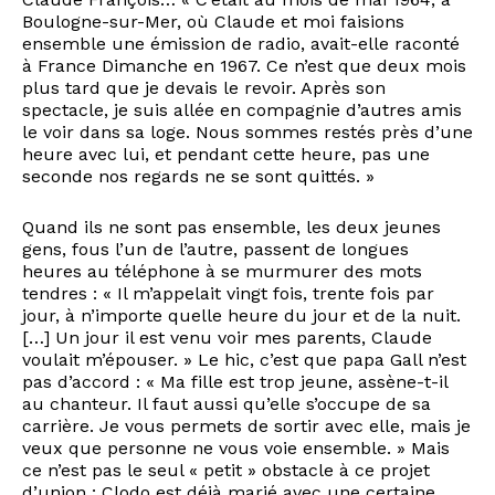
Boulogne-sur-Mer, où Claude et moi faisions
ensemble une émission de radio, avait-elle raconté
à France Dimanche en 1967. Ce n’est que deux mois
plus tard que je devais le revoir. Après son
spectacle, je suis allée en compagnie d’autres amis
le voir dans sa loge. Nous sommes restés près d’une
heure avec lui, et pendant cette heure, pas une
seconde nos regards ne se sont quittés. »
Quand ils ne sont pas ensemble, les deux jeunes
gens, fous l’un de l’autre, passent de longues
heures au téléphone à se murmurer des mots
tendres : « Il m’appelait vingt fois, trente fois par
jour, à n’importe quelle heure du jour et de la nuit.
[…] Un jour il est venu voir mes parents, Claude
voulait m’épouser. » Le hic, c’est que papa Gall n’est
pas d’accord : « Ma fille est trop jeune, assène-t-il
au chanteur. Il faut aussi qu’elle s’occupe de sa
carrière. Je vous permets de sortir avec elle, mais je
veux que personne ne vous voie ensemble. » Mais
ce n’est pas le seul « petit » obstacle à ce projet
d’union : Clodo est déjà marié avec une certaine