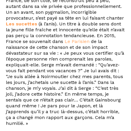
France, de son côté, se reconstruit peu à peu,
autant dans sa vie privée que professionnellement.
Un an avant, son pygmalion, incorrigible
provocateur, s’est payé sa tête en lui faisant chanter
Les sucettes
(à l’anis). Un titre à double sens dont
la jeune fille fraîche et innocente qu’elle était n’avait
pas perçu la connotation tendancieuse. En 2015,
France se souvenait dans
Le Parisien
de la
naissance de cette chanson et de son impact
dévastateur sur sa vie : « Je peux vous certifier qu’à
l’époque personne n’en comprenait les paroles,
expliquait-elle. Serge m’avait demandé : “Qu’avez-
vous fait pendant vos vacances ?” Je lui avais dit :
“Je suis allée à Noirmoutier chez mes parents, tous
les jours, j’achetais une sucette à l’anis.” Dans la
chanson, je m’y voyais. J’ai dit à Serge : “C’est très
joli, j’adore cette histoire.” En même temps, je
sentais que ce n’était pas clair… C’était Gainsbourg
quand même ! Je pars pour le Japon, et là
j’apprends qu’il y a truc là-dessus, c’était horrible,
ça a changé mon rapport aux garçons. Cela m’a
humilié. »