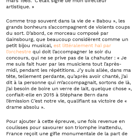
mars 1965.” C’était signé de mon directeur
artistique. »
Comme trop souvent dans la vie de « Babou », les
grands bonheurs s’accompagnent de violents coups
du sort. D’abord, ce morceau composé par
Gainsbourg, que beaucoup considèrent comme un
petit bijou musical,
est littéralement haï par
l’orchestre
qui doit l’accompagner le soir du
concours, qui ne se prive pas de la chahuter : « Je
me suis fait huer par les musiciens tout l’après-
midi, pendant les répétitions. J’y suis allée, dans ma
tête, tellement perdante, qu’après avoir chanté, j’ai
dit à la personne qui m’accompagnait, sortons de là,
j’ai besoin de boire un verre de lait, quelque chose »,
confiait-elle en 2015 à Stéphane Bern dans
l’émission C’est notre vie, qualifiant sa victoire de «
drame absolu ».
Pour ajouter à cette épreuve, une fois revenue en
coulisses pour savourer son triomphe inattendu,
France reçoit une gifle monumentale de la part de