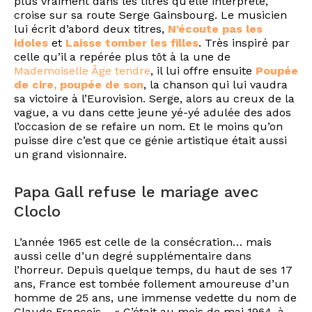
plus vraiment dans les titres qu’elle interprète,
croise sur sa route Serge Gainsbourg. Le musicien
lui écrit d’abord deux titres,
N’écoute pas les
idoles
et
Laisse tomber les filles
. Très inspiré par
celle qu’il a repérée plus tôt à la une de
Mademoiselle Âge tendre
, il lui offre ensuite
Poupée
de cire, poupée de son
, la chanson qui lui vaudra
sa victoire à l’Eurovision. Serge, alors au creux de la
vague, a vu dans cette jeune yé-yé adulée des ados
l’occasion de se refaire un nom. Et le moins qu’on
puisse dire c’est que ce génie artistique était aussi
un grand visionnaire.
Papa Gall refuse le mariage avec
Cloclo
L’année 1965 est celle de la consécration… mais
aussi celle d’un degré supplémentaire dans
l’horreur. Depuis quelque temps, du haut de ses 17
ans, France est tombée follement amoureuse d’un
homme de 25 ans, une immense vedette du nom de
Claude François… « C’était au mois de mai 1964, à