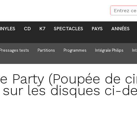
INYLES
CD
K7
SPECTACLES
PAYS
ANNÉES
Pressages tests
Partitions
Programmes
Intégrale Philips
In
e Party (Poupée de ci
e sur les disques ci-d