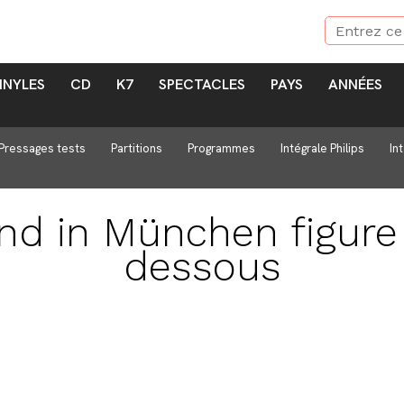
INYLES
CD
K7
SPECTACLES
PAYS
ANNÉES
Pressages tests
Partitions
Programmes
Intégrale Philips
In
und in München
figure
dessous