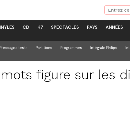
INYLES
CD
K7
SPECTACLES
PAYS
ANNÉES
Pressages tests
Partitions
Programmes
Intégrale Philips
In
 mots
figure sur les 