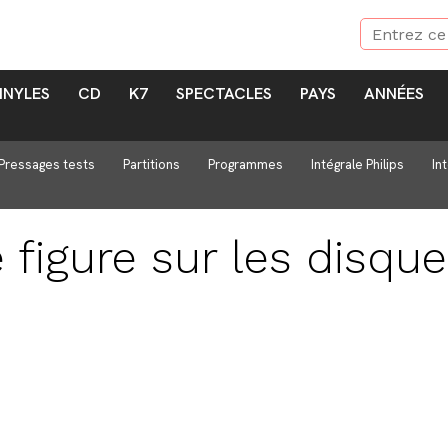
INYLES
CD
K7
SPECTACLES
PAYS
ANNÉES
Pressages tests
Partitions
Programmes
Intégrale Philips
In
e
figure sur les disqu