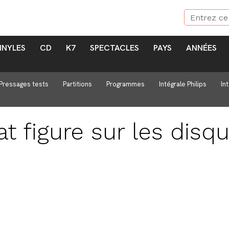
INYLES
CD
K7
SPECTACLES
PAYS
ANNÉES
Pressages tests
Partitions
Programmes
Intégrale Philips
In
at
figure sur les disq