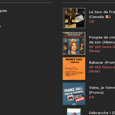
ques
Le tour de Fr
(Canada
)
CD
s
Poupée de cir
de son (Alle
SP (45 tours s
titres)
Babacar (Pro
SP (45 tours s
titres)
Viens, je t’e
(Promo)
CD
Débranche ! 