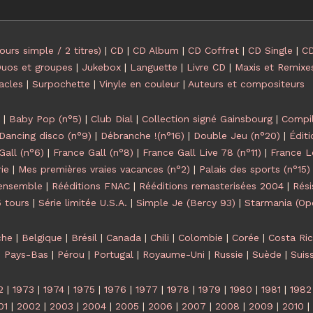
ours simple / 2 titres)
|
CD
|
CD Album
|
CD Coffret
|
CD Single
|
CD
uos et groupes
|
Jukebox
|
Languette
|
Livre CD
|
Maxis et Remixe
acles
|
Surpochette
|
Vinyle en couleur
|
Auteurs et compositeurs
|
Baby Pop (n°5)
|
Club Dial
|
Collection signé Gainsbourg
|
Compil
Dancing disco (n°9)
|
Débranche !(n°16)
|
Double Jeu (n°20)
|
Éditi
Gall (n°6)
|
France Gall (n°8)
|
France Gall Live 78 (n°11)
|
France Lo
ie
|
Mes premières vraies vacances (n°2)
|
Palais des sports (n°15)
ensemble
|
Rééditions FNAC
|
Rééditions remasterisées 2004
|
Rési
5 tours
|
Série limitée U.S.A.
|
Simple Je (Bercy 93)
|
Starmania (Op
che
|
Belgique
|
Brésil
|
Canada
|
Chili
|
Colombie
|
Corée
|
Costa Ri
|
Pays-Bas
|
Pérou
|
Portugal
|
Royaume-Uni
|
Russie
|
Suède
|
Suis
2
|
1973
|
1974
|
1975
|
1976
|
1977
|
1978
|
1979
|
1980
|
1981
|
1982
01
|
2002
|
2003
|
2004
|
2005
|
2006
|
2007
|
2008
|
2009
|
2010
|