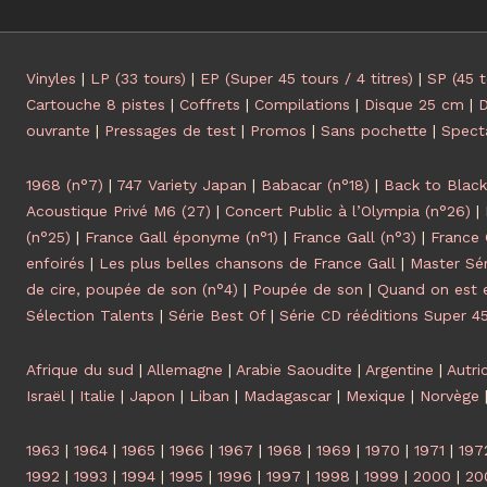
Vinyles
|
LP (33 tours)
|
EP (Super 45 tours / 4 titres)
|
SP (45 t
Cartouche 8 pistes
|
Coffrets
|
Compilations
|
Disque 25 cm
|
D
ouvrante
|
Pressages de test
|
Promos
|
Sans pochette
|
Spect
1968 (n°7)
|
747 Variety Japan
|
Babacar (n°18)
|
Back to Black
Acoustique Privé M6 (27)
|
Concert Public à l’Olympia (n°26)
|
(n°25)
|
France Gall éponyme (n°1)
|
France Gall (n°3)
|
France 
enfoirés
|
Les plus belles chansons de France Gall
|
Master Sér
de cire, poupée de son (n°4)
|
Poupée de son
|
Quand on est 
Sélection Talents
|
Série Best Of
|
Série CD rééditions Super 4
Afrique du sud
|
Allemagne
|
Arabie Saoudite
|
Argentine
|
Autri
Israël
|
Italie
|
Japon
|
Liban
|
Madagascar
|
Mexique
|
Norvège
1963
|
1964
|
1965
|
1966
|
1967
|
1968
|
1969
|
1970
|
1971
|
197
1992
|
1993
|
1994
|
1995
|
1996
|
1997
|
1998
|
1999
|
2000
|
20