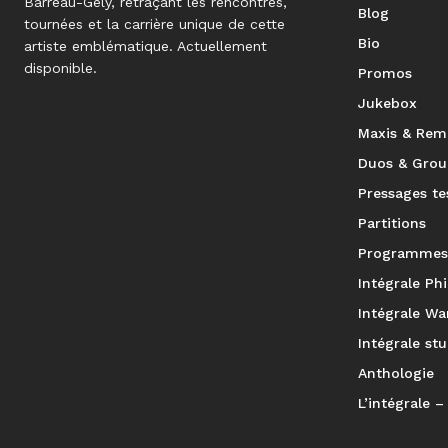
Barreau-Gély, retraçant les rencontres,
Blog
tournées et la carrière unique de cette
Bio
artiste emblématique. Actuellement
disponible.
Promos
Jukebox
Maxis & Rem
Duos & Grou
Pressages te
Partitions
Programmes
Intégrale Phi
Intégrale Wa
Intégrale stu
Anthologie
L’intégrale – 