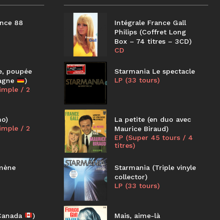
ance 88
Intégrale France Gall
Philips (Coffret Long
Box – 74 titres – 3CD)
CD
e, poupée
Starmania Le spectacle
LP (33 tours)
magne
)
imple / 2
mo)
La petite (en duo avec
imple / 2
Maurice Biraud)
EP (Super 45 tours / 4
titres)
mmène
Starmania (Triple vinyle
collector)
LP (33 tours)
(Canada
)
Mais, aime-là