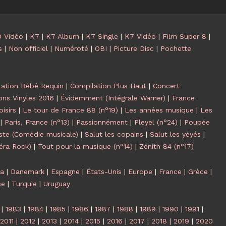
 Vidéo
|
K7
|
K7 Album
|
K7 Single
|
K7 Vidéo
|
Film Super 8
|
s
|
Non officiel
|
Numéroté
|
OBI
|
Picture Disc
|
Pochette
ation Bébé Requin
|
Compilation Plus Haut
|
Concert
ons Vinyles 2016
|
Évidemment (Intégrale Warner)
|
France
isirs
|
Le tour de France 88 (n°19)
|
Les années musique
|
Les
|
Paris, France (n°13)
|
Passionnément
|
Pleyel (n°24)
|
Poupée
ste (Comédie musicale)
|
Salut les copains
|
Salut les yéyés
|
éra Rock)
|
Tout pour la musique (n°14)
|
Zénith 84 (n°17)
ca
|
Danemark
|
Espagne
|
États-Unis
|
Europe
|
France
|
Grèce
|
se
|
Turquie
|
Uruguay
|
1983
|
1984
|
1985
|
1986
|
1987
|
1988
|
1989
|
1990
|
1991
|
2011
|
2012
|
2013
|
2014
|
2015
|
2016
|
2017
|
2018
|
2019
|
2020