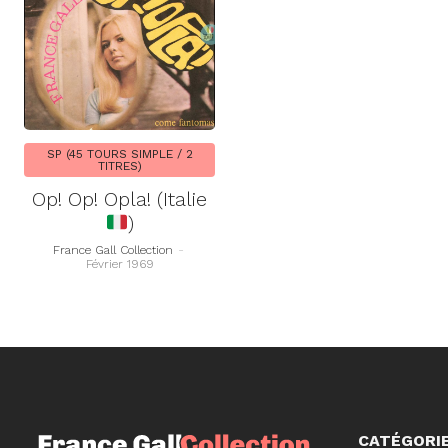
SP (45 TOURS SIMPLE / 2
TITRES)
Op! Op! Opla! (Italie
)
France Gall Collection
-
Février 1969
CATÉGORI