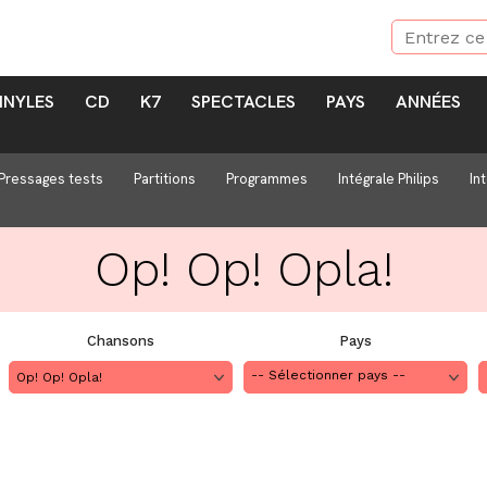
INYLES
CD
K7
SPECTACLES
PAYS
ANNÉES
Pressages tests
Partitions
Programmes
Intégrale Philips
In
Op! Op! Opla!
Chansons
Pays
Op! Op! Opla!