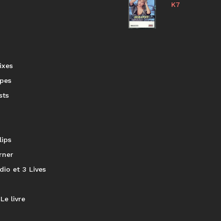
K7
ixes
pes
sts
lips
rner
dio et 3 Lives
Le livre