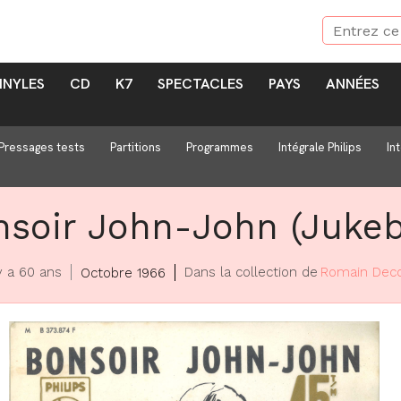
INYLES
CD
K7
SPECTACLES
PAYS
ANNÉES
Pressages tests
Partitions
Programmes
Intégrale Philips
In
nsoir John-John (Jukeb
 y a 60 ans
Dans la collection de
Romain Dec
Octobre 1966