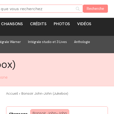
CHANSONS
CRÉDITS
PHOTOS
VIDÉOS
tégrale Warner
Intégrale studio et 3 Lives
Anthologie
ox)
osne
Accueil
Bonsoir John-John (Jukebox)
Bonsoir John-John
Chansons