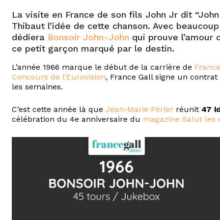
La visite en France de son fils John Jr dit “Joh
Thibaut l’idée de cette chanson. Avec beaucoup d
dédiera
Bonsoir John-John
qui prouve l’amour qu
ce petit garçon marqué par le destin.
L’année 1966 marque le début de la carrière de
France
Concours de l’Eurovision
, France Gall signe un contra
les semaines.
C’est cette année là que
Jean-Marie Périer
réunit
47 i
célébration du 4e anniversaire du
magazine Salut les 