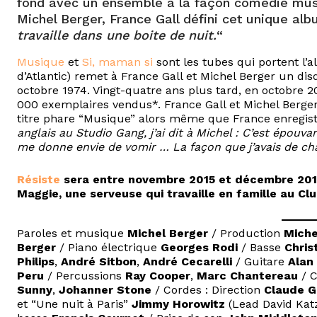
fond avec un ensemble à la façon comédie musi
Michel Berger, France Gall défini cet unique a
travaille dans une boite de nuit.
“
Musique
et
Si, maman si
sont les tubes qui portent l
d’Atlantic) remet à France Gall et Michel Berger un d
octobre 1974. Vingt-quatre ans plus tard, en octobre 2
000 exemplaires vendus*. France Gall et Michel Berg
titre phare “Musique” alors même que France enregistr
anglais au Studio Gang, j’ai dit à Michel : C’est épouv
me donne envie de vomir … La façon que j’avais de ch
Résiste
sera entre novembre 2015 et décembre 2016
Maggie, une serveuse qui travaille en famille au Club
Paroles et musique
Michel Berger
/ Production
Miche
Berger
/ Piano électrique
Georges Rodi
/ Basse
Chris
Philips
,
André Sitbon
,
André Cecarelli
/ Guitare
Alan
Peru
/ Percussions
Ray Cooper
,
Marc Chantereau
/ 
Sunny
,
Johanner Stone
/ Cordes : Direction
Claude G
et “Une nuit à Paris”
Jimmy Horowitz
(Lead David Kat