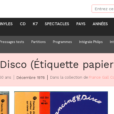
INYLES
CD
K7
SPECTACLES
PAYS
ANNÉES
Pressages tests
Partitions
Programmes
Intégrale Philips
In
Disco (Étiquette papier
 50 ans
Dans la collection de
France Gall Co
Décembre 1976