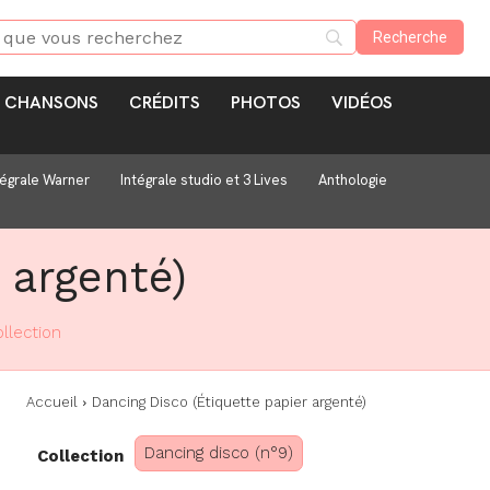
CHANSONS
CRÉDITS
PHOTOS
VIDÉOS
tégrale Warner
Intégrale studio et 3 Lives
Anthologie
 argenté)
llection
Accueil
Dancing Disco (Étiquette papier argenté)
Dancing disco (n°9)
Collection