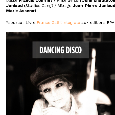
basse
Francis Cournet
/ Prise de son
John Middleto
Janiaud
(Studios Gang) / Mixage
Jean-Pierre Janiau
Marie Assenat
*source : Livre
France Gall l’Intégrale
aux éditions EPA