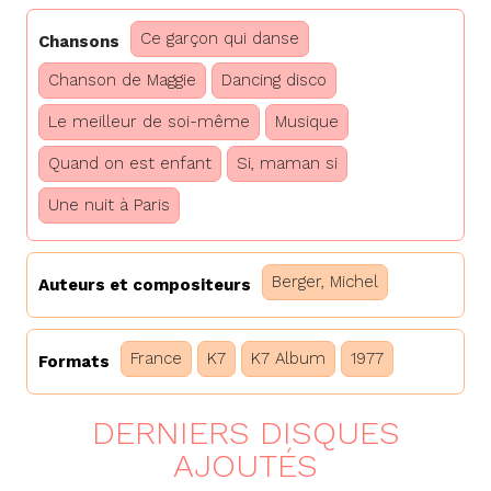
Ce garçon qui danse
Chansons
Chanson de Maggie
Dancing disco
Le meilleur de soi-même
Musique
Quand on est enfant
Si, maman si
Une nuit à Paris
Berger, Michel
Auteurs et compositeurs
France
K7
K7 Album
1977
Formats
DERNIERS DISQUES
AJOUTÉS