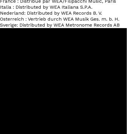
France : Distribué par WEA/Filipacchi Music, Paris
Italia : Distributed by WEA Italiana S.P.A.
Nederland: Distributed by WEA Records B. V.
Osterreich : Vertrieb durch WEA Musik Ges. m. b. H.
Sverige: Distributed by WEA Metronome Records AB