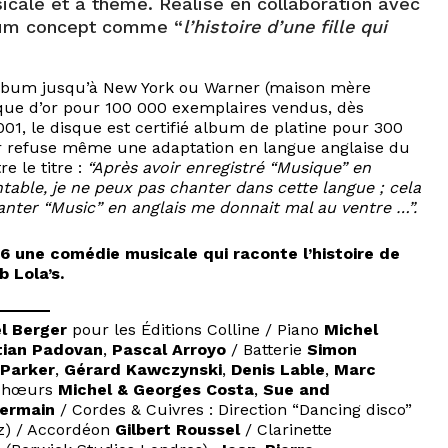
cale et à thème. Réalisé en collaboration avec
lbum concept comme “
l’histoire d’une fille qui
’album jusqu’à New York ou Warner (maison mère
isque d’or pour 100 000 exemplaires vendus, dès
001, le disque est certifié album de platine pour 300
er refuse même une adaptation en langue anglaise du
e le titre :
“Après avoir enregistré “Musique” en
antable, je ne peux pas chanter dans cette langue ; cela
anter “Music” en anglais me donnait mal au ventre …”.
 une comédie musicale qui raconte l’histoire de
 Lola’s.
l Berger
pour les Éditions Colline / Piano
Michel
tian Padovan
,
Pascal Arroyo
/ Batterie
Simon
 Parker
,
Gérard Kawczynski
,
Denis Lable
,
Marc
Chœurs
Michel & Georges Costa
,
Sue and
ermain
/ Cordes & Cuivres : Direction “Dancing disco”
z) / Accordéon
Gilbert Roussel
/ Clarinette