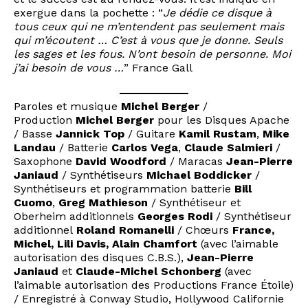
exergue dans la pochette : “
Je dédie ce disque à
tous ceux qui ne m’entendent pas seulement mais
qui m’écoutent … C’est à vous que je donne. Seuls
les sages et les fous. N’ont besoin de personne. Moi
j’ai besoin de vous …
” France Gall
Paroles et musique
Michel Berger
/
Production
Michel Berger
pour les Disques Apache
/ Basse
Jannick Top
/ Guitare
Kamil Rustam
,
Mike
Landau
/ Batterie
Carlos Vega
,
Claude Salmieri
/
Saxophone
David Woodford
/ Maracas
Jean-Pierre
Janiaud
/ Synthétiseurs
Michael Boddicker
/
Synthétiseurs et programmation batterie
Bill
Cuomo
,
Greg Mathieson
/ Synthétiseur et
Oberheim additionnels
Georges Rodi
/ Synthétiseur
additionnel
Roland Romanelli
/ Chœurs
France,
Michel, Lili Davis, Alain Chamfort
(avec l’aimable
autorisation des disques C.B.S.),
Jean-Pierre
Janiaud
et
Claude-Michel Schonberg
(avec
l’aimable autorisation des Productions France Étoile)
/ Enregistré à Conway Studio, Hollywood Californie