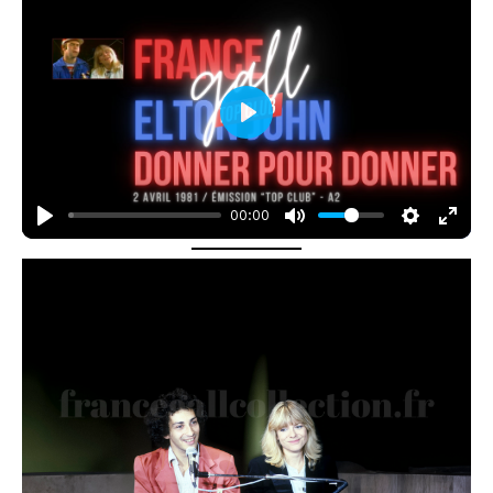
P
l
a
00:00
y