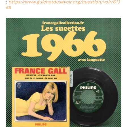
:
https://www.guichetdusavoir.org/question/voir/613
59