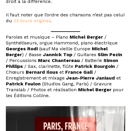
droit à la différence.
Il faut noter que l’ordre des chansons n’est pas celui
du
33 tours original
.
Paroles et musique – Piano
Michel Berger
/
Synthétiseurs, orgue Hammond, piano électrique
Georges Rodi
(sauf Ma vieille Europe
Michel
Berger
) / Basse
Jannick Top
/ Guitares
Slim Pezin
/ Percussions
Marc Chantereau
/ Batterie
Simon
Phillips
/ Sax, clarinette, flûte
Patrick
Bourgoin
/
Chœurs
Bernard Ilous
et
France Gall
/
Enregistrement et mixage
Jean-Pierre Janiaud
et
Patrick Foulon
(Studios Gang, Paris) / Gravure
Translab / Photos et réalisation
Michel Berger
pour
les Éditions Colline.