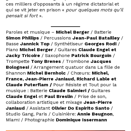
ces milliers d’opposants à un régime dictatorial et
qui se vit jeter en prison «
pour quelques mots qu’il
pensait si fort
».
Paroles et musique –
Michel Berger
/ Batterie
Simon Phillips
/ Percussions
Jean-Paul Batailley
/
Basse
Jannick Top
/ Synthétiseur
Georges Rodi
/
Piano
Michel Berger
/ Guitares
Claude Engel et
Jacky Tricoire
/ Saxophone
Patrick Bourgoin
/
Trompette
Tony Brenes
/ Trombone
Jacques
Bolognesi
/ Arrangement quatuor dans La fille de
Shannon
Michel Bernholc
/ Chœurs:
Michel,
France, Jean-Pierre Janiaud, Richard Lable et
Claude Puterflam /
Pour Résiste et Tout pour la
musique : Batterie
Claude Salmieri /
Guitares
Claude Engel
et
Paul Breslin
/ Prise de son,
collaboration artistique et mixage
Jean-Pierre
Janiaud
/ Assistant
Olivier Do Espirito Santo
/
Studio Gang, Paris / Cuisinière:
Annie Beugnon
,
Miam! / Photographie
Dominique Issermann