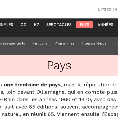
INYLES
CD
K7
SPECTACLES
PAYS
ANNÉES
Pressages tests
Partitions
Programmes
Intégrale Philips
In
Pays
ns
une trentaine de pays
, mais la répartition r
s, loin devant l’Allemagne, qui en compte plus
-Rhin dans les années 1960 et 1970, avec des
 suit avec 85 éditions, souvent accompagnées 
turel, en réunit 65. Viennent ensuite l’Espagne